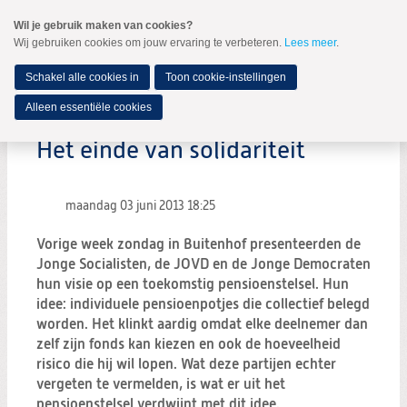
Spring
Wil je gebruik maken van cookies?
naar
Wij gebruiken cookies om jouw ervaring te verbeteren.
Lees meer
.
MENU
Spring
naar
de
Schakel alle cookies in
Toon cookie-instellingen
inhoud
Spring
Alleen essentiële cookies
naar
het
Het einde van solidariteit
hoofdmenu
maandag 03 juni 2013
18:25
Vorige week zondag in Buitenhof presenteerden de
Jonge Socialisten, de JOVD en de Jonge Democraten
hun visie op een toekomstig pensioenstelsel. Hun
idee: individuele pensioenpotjes die collectief belegd
worden. Het klinkt aardig omdat elke deelnemer dan
zelf zijn fonds kan kiezen en ook de hoeveelheid
risico die hij wil lopen. Wat deze partijen echter
vergeten te vermelden, is wat er uit het
pensioenstelsel verdwijnt met dit idee.