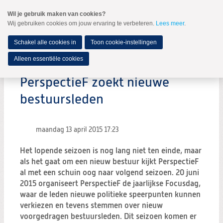
Spring
Wil je gebruik maken van cookies?
naar
Wij gebruiken cookies om jouw ervaring te verbeteren.
Lees meer
.
MENU
Spring
naar
de
Schakel alle cookies in
Toon cookie-instellingen
inhoud
Spring
Alleen essentiële cookies
naar
het
PerspectieF zoekt nieuwe
hoofdmenu
bestuursleden
maandag 13 april 2015
17:23
Het lopende seizoen is nog lang niet ten einde, maar
als het gaat om een nieuw bestuur kijkt PerspectieF
al met een schuin oog naar volgend seizoen. 20 juni
2015 organiseert PerspectieF de jaarlijkse Focusdag,
waar de leden nieuwe politieke speerpunten kunnen
verkiezen en tevens stemmen over nieuw
voorgedragen bestuursleden. Dit seizoen komen er