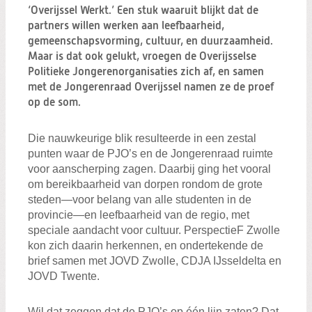
Zoeken:
‘Overijssel Werkt.’ Een stuk waaruit blijkt dat de
Zoeken
partners willen werken aan leefbaarheid,
gemeenschapsvorming, cultuur, en duurzaamheid.
Maar is dat ook gelukt, vroegen de Overijsselse
Politieke Jongerenorganisaties zich af, en samen
met de Jongerenraad Overijssel namen ze de proef
op de som.
Die nauwkeurige blik resulteerde in een zestal
punten waar de PJO’s en de Jongerenraad ruimte
voor aanscherping zagen. Daarbij ging het vooral
om bereikbaarheid van dorpen rondom de grote
steden—voor belang van alle studenten in de
provincie—en leefbaarheid van de regio, met
speciale aandacht voor cultuur. PerspectieF Zwolle
kon zich daarin herkennen, en ondertekende de
brief samen met JOVD Zwolle, CDJA IJsseldelta en
JOVD Twente.
Wil dat zeggen dat de PJO’s op één lijn zaten? Dat