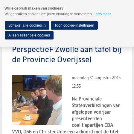
Spring
Wil je gebruik maken van cookies?
naar
Wij gebruiken cookies om jouw ervaring te verbeteren.
Lees meer
.
MENU
Spring
naar
de
Schakel alle cookies in
Toon cookie-instellingen
inhoud
Spring
Alleen essentiële cookies
naar
het
PerspectieF Zwolle aan tafel bij
hoofdmenu
de Provincie Overijssel
maandag 31 augustus 2015
12:55
Na Provinciale
Statenverkiezingen van
afgelopen voorjaar
presenteerden
coalitiepartijen CDA,
VVD, D66 en ChristenUnie een akkoord met de titel