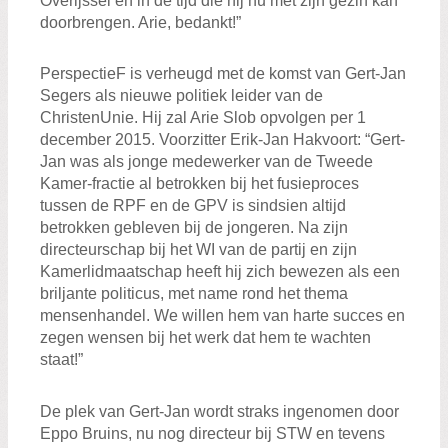
Overijssel en in de tijd die hij nu met zijn gezin kan
doorbrengen. Arie, bedankt!”
PerspectieF is verheugd met de komst van Gert-Jan
Segers als nieuwe politiek leider van de
ChristenUnie. Hij zal Arie Slob opvolgen per 1
december 2015. Voorzitter Erik-Jan Hakvoort: “Gert-
Jan was als jonge medewerker van de Tweede
Kamer-fractie al betrokken bij het fusieproces
tussen de RPF en de GPV is sindsien altijd
betrokken gebleven bij de jongeren. Na zijn
directeurschap bij het WI van de partij en zijn
Kamerlidmaatschap heeft hij zich bewezen als een
briljante politicus, met name rond het thema
mensenhandel. We willen hem van harte succes en
zegen wensen bij het werk dat hem te wachten
staat!”
De plek van Gert-Jan wordt straks ingenomen door
Eppo Bruins, nu nog directeur bij STW en tevens