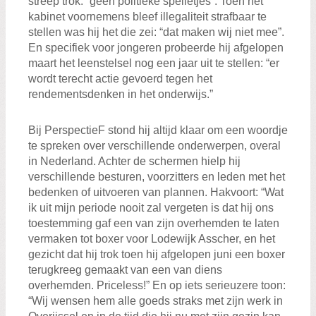
streep trok: “geen politieke spelletjes”. Toen het
kabinet voornemens bleef illegaliteit strafbaar te
stellen was hij het die zei: “dat maken wij niet mee”.
En specifiek voor jongeren probeerde hij afgelopen
maart het leenstelsel nog een jaar uit te stellen: “er
wordt terecht actie gevoerd tegen het
rendementsdenken in het onderwijs.”
Bij PerspectieF stond hij altijd klaar om een woordje
te spreken over verschillende onderwerpen, overal
in Nederland. Achter de schermen hielp hij
verschillende besturen, voorzitters en leden met het
bedenken of uitvoeren van plannen. Hakvoort: “Wat
ik uit mijn periode nooit zal vergeten is dat hij ons
toestemming gaf een van zijn overhemden te laten
vermaken tot boxer voor Lodewijk Asscher, en het
gezicht dat hij trok toen hij afgelopen juni een boxer
terugkreeg gemaakt van een van diens
overhemden. Priceless!” En op iets serieuzere toon:
“Wij wensen hem alle goeds straks met zijn werk in