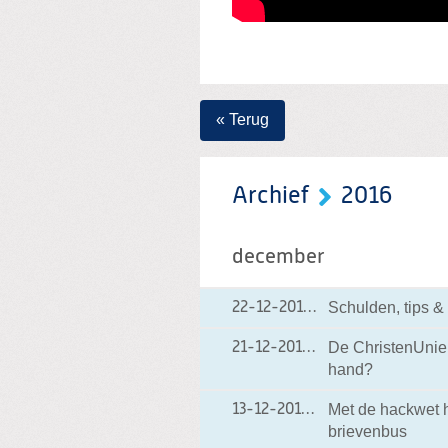
« Terug
Archief
2016
december
Schulden, tips & 
22-12-2016
22-12-2016 12:35
De ChristenUnie 
21-12-2016
21-12-2016 09:58
hand?
Met de hackwet h
13-12-2016
13-12-2016 10:36
brievenbus