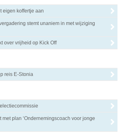
 eigen koffertje aan
ergadering stemt unaniem in met wijziging
t over vrijheid op Kick Off
up reis E-Stonia
selectiecommissie
t met plan ‘Ondernemingscoach voor jonge