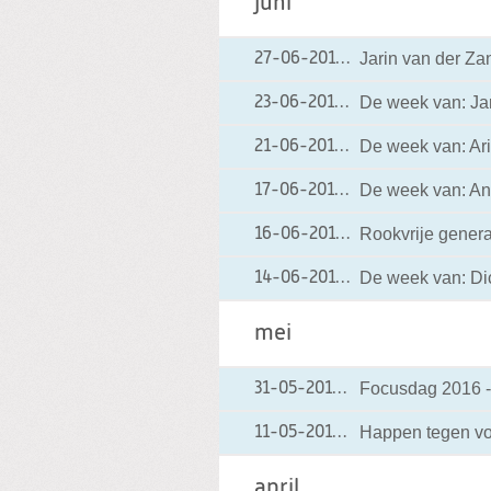
juni
Jarin van der Za
27-06-2016
27-06-2016 21:20
De week van: Ja
23-06-2016
23-06-2016 17:49
De week van: Ar
21-06-2016
21-06-2016 20:02
De week van: An
17-06-2016
17-06-2016 16:47
Rookvrije generat
16-06-2016
16-06-2016 20:27
De week van: Di
14-06-2016
14-06-2016 21:12
mei
Focusdag 2016 -
31-05-2016
31-05-2016 23:19
Happen tegen vo
11-05-2016
11-05-2016 15:27
april