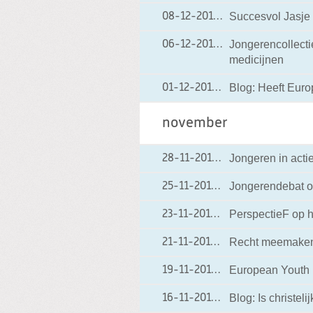
Succesvol Jasje 
08-12-2016
08-12-2016 09:09
Jongerencollecti
06-12-2016
06-12-2016 12:00
medicijnen
Blog: Heeft Eur
01-12-2016
01-12-2016 12:00
november
Jongeren in acti
28-11-2016
28-11-2016 13:53
Jongerendebat o
25-11-2016
25-11-2016 13:43
PerspectieF op h
23-11-2016
23-11-2016 12:00
Recht meemaken 
21-11-2016
21-11-2016 19:40
European Youth 
19-11-2016
19-11-2016 18:00
Blog: Is christeli
16-11-2016
16-11-2016 12:00