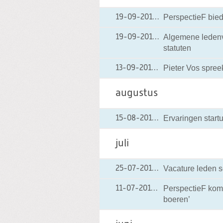
PerspectieF biedt
19-09-2016
19-09-2016 23:25
Algemene ledenv
19-09-2016
19-09-2016 14:32
statuten
Pieter Vos spreek
13-09-2016
13-09-2016 16:25
augustus
Ervaringen start
15-08-2016
15-08-2016 14:29
juli
Vacature leden 
25-07-2016
25-07-2016 09:33
PerspectieF kom
11-07-2016
11-07-2016 15:56
boeren’