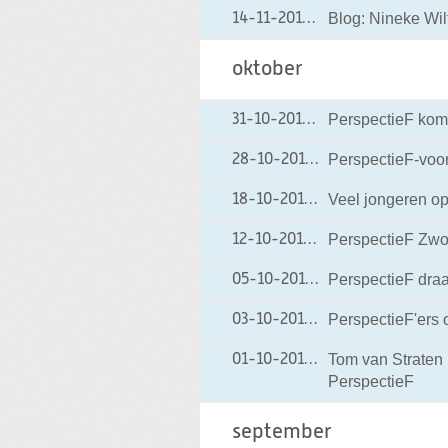
Blog: Nineke Wil
14-11-2016
14-11-2016 18:45
oktober
PerspectieF kom
31-10-2016
31-10-2016 11:00
PerspectieF-voor
28-10-2016
28-10-2016 15:40
Veel jongeren op
18-10-2016
18-10-2016 17:19
PerspectieF Zwol
12-10-2016
12-10-2016 14:38
PerspectieF draag
05-10-2016
05-10-2016 18:41
PerspectieF'ers
03-10-2016
03-10-2016 22:26
Tom van Strate
01-10-2016
01-10-2016 14:09
PerspectieF
september