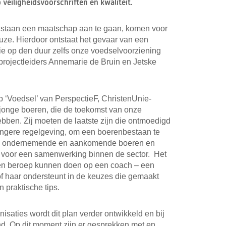
 veiligheidsvoorschriften en kwaliteit.
t staan een maatschap aan te gaan, komen voor
euze. Hierdoor ontstaat het gevaar van een
ie op den duur zelfs onze voedselvoorziening
n projectleiders Annemarie de Bruin en Jetske
p ‘Voedsel’ van PerspectieF, ChristenUnie-
 jonge boeren, die de toekomst van onze
bben. Zij moeten de laatste zijn die ontmoedigd
engere regelgeving, om een boerenbestaan te
le ondernemende en aankomende boeren en
n voor een samenwerking binnen de sector. Het
 een beroep kunnen doen op een coach – een
f haar ondersteunt in de keuzes die gemaakt
 praktische tips.
saties wordt dit plan verder ontwikkeld en bij
nd. Op dit moment zijn er gesprekken met en