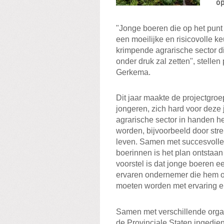
op
"Jonge boeren die op het pun
een moeilijke en risicovolle k
krimpende agrarische sector d
onder druk zal zetten", stelle
Gerkema.
Dit jaar maakte de projectgroe
jongeren, zich hard voor deze
agrarische sector in handen he
worden, bijvoorbeeld door str
leven. Samen met succesvol
boerinnen is het plan ontstaa
voorstel is dat jonge boeren
ervaren ondernemer die hem o
moeten worden met ervaring en
Samen met verschillende organi
de Provinciale Staten ingedie