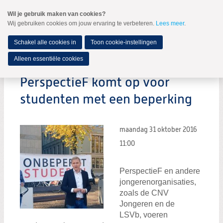
Spring
Wil je gebruik maken van cookies?
naar
Wij gebruiken cookies om jouw ervaring te verbeteren.
Lees meer
.
MENU
Spring
naar
de
Schakel alle cookies in
Toon cookie-instellingen
inhoud
Spring
Alleen essentiële cookies
naar
het
PerspectieF komt op voor
hoofdmenu
studenten met een beperking
maandag 31 oktober 2016
11:00
PerspectieF en andere
jongerenorganisaties,
zoals de CNV
Jongeren en de
LSVb, voeren