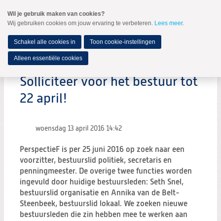
Spring
Wil je gebruik maken van cookies?
naar
Wij gebruiken cookies om jouw ervaring te verbeteren.
Lees meer
.
MENU
Spring
naar
de
Schakel alle cookies in
Toon cookie-instellingen
inhoud
Spring
Alleen essentiële cookies
naar
het
Solliciteer voor het bestuur tot
hoofdmenu
22 april!
woensdag 13 april 2016
14:42
PerspectieF is per 25 juni 2016 op zoek naar een
voorzitter, bestuurslid politiek, secretaris en
penningmeester. De overige twee functies worden
ingevuld door huidige bestuursleden: Seth Snel,
bestuurslid organisatie en Annika van de Belt-
Steenbeek, bestuurslid lokaal. We zoeken nieuwe
bestuursleden die zin hebben mee te werken aan