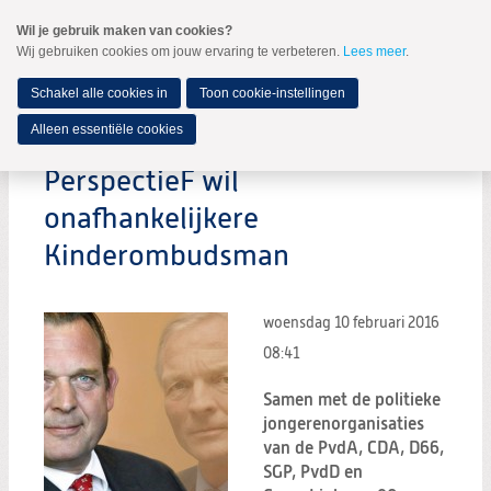
Spring
Wil je gebruik maken van cookies?
naar
Wij gebruiken cookies om jouw ervaring te verbeteren.
Lees meer
.
MENU
Spring
naar
de
Schakel alle cookies in
Toon cookie-instellingen
inhoud
Spring
Alleen essentiële cookies
naar
het
PerspectieF wil
hoofdmenu
onafhankelijkere
Kinderombudsman
woensdag 10 februari 2016
08:41
Samen met de politieke
jongerenorganisaties
van de PvdA, CDA, D66,
SGP, PvdD en