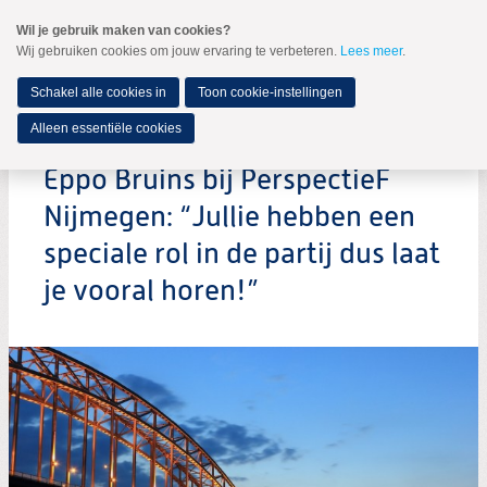
Spring
Wil je gebruik maken van cookies?
naar
Wij gebruiken cookies om jouw ervaring te verbeteren.
Lees meer
.
MENU
Spring
naar
de
Schakel alle cookies in
Toon cookie-instellingen
inhoud
Spring
Alleen essentiële cookies
naar
het
Eppo Bruins bij PerspectieF
hoofdmenu
Nijmegen: “Jullie hebben een
speciale rol in de partij dus laat
je vooral horen!”