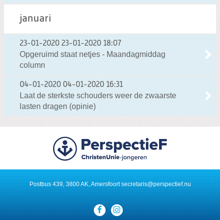
januari
23-01-2020
23-01-2020 18:07
Opgeruimd staat netjes - Maandagmiddag
column
04-01-2020
04-01-2020 16:31
Laat de sterkste schouders weer de zwaarste
lasten dragen (opinie)
Postbus 439, 3800 AK, Amersfoort
secretaris@perspectief.nu
Visit
our