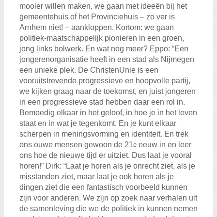
mooier willen maken, we gaan met ideeën bij het
gemeentehuis of het Provinciehuis – zo ver is
Arnhem niet! – aankloppen. Kortom: we gaan
politiek-maatschappelijk pionieren in een groen,
jong links bolwerk. En wat nog meer? Eppo: “Een
jongerenorganisatie heeft in een stad als Nijmegen
een unieke plek. De ChristenUnie is een
vooruitstrevende progressieve en hoopvolle partij,
we kijken graag naar de toekomst, en juist jongeren
in een progressieve stad hebben daar een rol in.
Bemoedig elkaar in het geloof, in hoe je in het leven
staat en in wat je tegenkomt. En je kunt elkaar
scherpen in meningsvorming en identiteit. En trek
ons ouwe mensen gewoon de 21
eeuw in en leer
e
ons hoe de nieuwe tijd er uitziet. Dus laat je vooral
horen!” Dirk: “Laat je horen als je onrecht ziet, als je
misstanden ziet, maar laat je ook horen als je
dingen ziet die een fantastisch voorbeeld kunnen
zijn voor anderen. We zijn op zoek naar verhalen uit
de samenleving die we de politiek in kunnen nemen