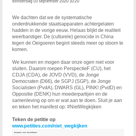
donderdag 03 september 2020
10:20
Zoeken:
Zoeken
We dachten dat we de systematische
onderdrukkende staatsapparaten achtergelaten
hadden in de vorige eeuw. Helaas blijkt de realiteit
weerbarstiger. De (culturele) genocide in China
tegen de Oeigoeren begint steeds meer op stoom te
komen.
We kunnen en mogen daar onze ogen niet voor
sluiten. Daarom roepen PerspectieF (CU), het
CDJA (CDA), de JOVD (VVD), de Jonge
Democraten (D66), de SGPJ (SGP), de Jonge
Socialisten (PvdA), DWARS (GL), PINK! (PvdD) en
Oppositie (DENK) hun moederpartijen en de
samenleving op om er wat aan te doen. Sluit je aan
en teken het manifest op: #NietWegkijken
Teken de petitie op
www.petities.com/niet_wegkijken