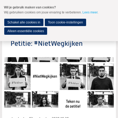
Spring
Wil je gebruik maken van cookies?
naar
Wij gebruiken cookies om jouw ervaring te verbeteren.
Lees meer
.
MENU
Spring
naar
de
Schakel alle cookies in
Toon cookie-instellingen
inhoud
Spring
Alleen essentiële cookies
naar
het
Petitie: #NietWegkijken
hoofdmenu