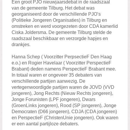
Zoeken:
Een groot PJO nieuwjaarsdebat in de raadszaal
Zoeken
van de gemeente Tilburg. Het debat was
georganiseerd door de verschillende PJO’s
(Politieke Jongeren Organisaties) in Tilburg en
omstreken en werd voorgezeten door CDA kamerlid
Ciska Joldersma. De gemeente Tilburg stelde de
raadszaal beschikbaar en verzorgde hapjes en
drankjes.
Hanna Schep ( Voorzitter PerpsectieF Den Haag
e.o.) en Rogier Havelaar ( Voorzitter PerspectieF
Brabant) deden namens PerspectieF Brabant mee.
In totaal waren er ongeveer 35 debaters van
verschillende partijen aanwezig. De
vertegenwoordigde partijen waren de JOVD (VVD
jongeren), Jong Rechts (Nieuw Rechts jongeren),
Jonge Forunisten (LPF jongeren), Dwars
(GroenLinks jongeren), Rood (SP jongeren), Jonge
Democraten (D66 jongeren), CDJA (CDA jongeren)
en PerspectieF (ChristenUnie jongeren). Ook waren
er een aantal partijloze debaters.