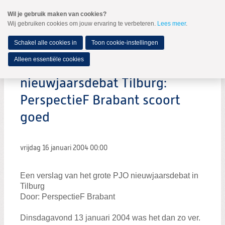
Spring
Wil je gebruik maken van cookies?
naar
Wij gebruiken cookies om jouw ervaring te verbeteren.
Lees meer
.
MENU
Spring
naar
de
Schakel alle cookies in
Toon cookie-instellingen
inhoud
Spring
Alleen essentiële cookies
naar
het
nieuwjaarsdebat Tilburg:
hoofdmenu
PerspectieF Brabant scoort
goed
vrijdag 16 januari 2004
00:00
Een verslag van het grote PJO nieuwjaarsdebat in
Tilburg
Door: PerspectieF Brabant
Dinsdagavond 13 januari 2004 was het dan zo ver.