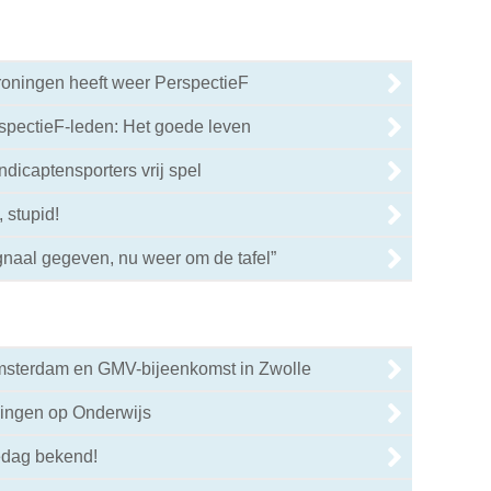
oningen heeft weer PerspectieF
pectieF-leden: Het goede leven
ndicaptensporters vrij spel
, stupid!
0
gnaal gegeven, nu weer om de tafel”
Amsterdam en GMV-bijeenkomst in Zwolle
0
gingen op Onderwijs
0
edag bekend!