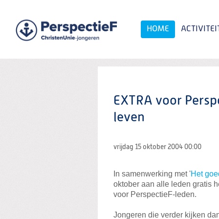
Spring
naar
Spring
HOME
ACTIVITEI
naar
de
inhoud
Spring
naar
het
Zoeken:
hoofdmenu
EXTRA voor Perspe
leven
vrijdag 15 oktober 2004
00:00
In samenwerking met '
Het goe
oktober aan alle leden gratis
voor PerspectieF-leden.
Jongeren die verder kijken da