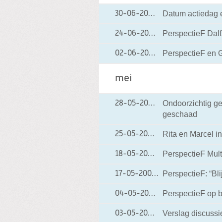
Datum actiedag 
30-06-2004
30-06-2004 00:0
PerspectieF Dalf
24-06-2004
24-06-2004 00:0
PerspectieF en G
02-06-2004
02-06-2004 00:0
mei
Ondoorzichtig ge
28-05-2004
28-05-2004 00:0
geschaad
Rita en Marcel in
25-05-2004
25-05-2004 00:00
PerspectieF Mult
18-05-2004
18-05-2004 00:00
PerspectieF: “Bl
17-05-2004
17-05-2004 00:00
PerspectieF op 
04-05-2004
04-05-2004 00:0
Verslag discussi
03-05-2004
03-05-2004 00:00