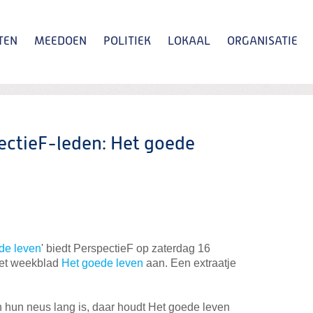
TEN
MEEDOEN
POLITIEK
LOKAAL
ORGANISATIE
Zoeken
ctieF-leden: Het goede
de leven
' biedt PerspectieF op zaterdag 16
 het weekblad
Het goede leven
aan. Een extraatje
n hun neus lang is, daar houdt Het goede leven