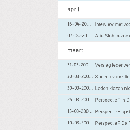
april
Interview met voo
16-04-2004
16-04-2004 00:0
Arie Slob bezoek
07-04-2004
07-04-2004 00:0
maart
Verslag ledenve
31-03-2004
31-03-2004 00:00
Speech voorzitte
30-03-2004
30-03-2004 00:00
Leden kiezen ni
30-03-2004
30-03-2004 00:00
PerspectieF in D
25-03-2004
25-03-2004 00:00
PerspectieF-ops
15-03-2004
15-03-2004 00:00
PerspectieF Dalf
10-03-2004
10-03-2004 00:00