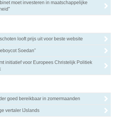
binet moet investeren in maatschappelijke
0
heid”
hoten looft prijs uit voor beste website
lieboycot Soedan"
 initiatief voor Europees Christelijk Politiek
0
k
nder goed bereikbaar in zomermaanden
ige vertaler IJslands
0