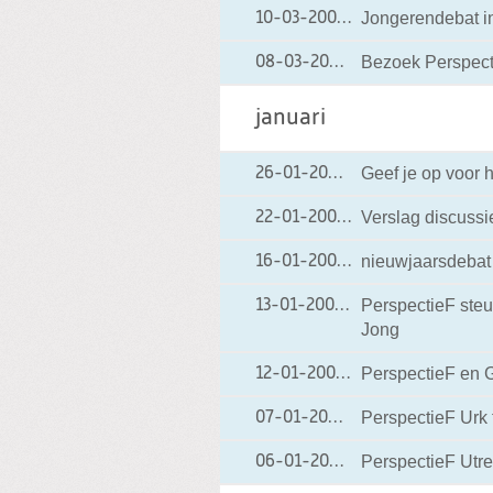
Jongerendebat 
10-03-2004
10-03-2004 00:00
Bezoek Perspecti
08-03-2004
08-03-2004 00:0
januari
Geef je op voor 
26-01-2004
26-01-2004 00:00
Verslag discuss
22-01-2004
22-01-2004 00:00
nieuwjaarsdebat 
16-01-2004
16-01-2004 00:00
PerspectieF steu
13-01-2004
13-01-2004 00:00
Jong
PerspectieF en G
12-01-2004
12-01-2004 00:00
PerspectieF Urk
07-01-2004
07-01-2004 00:00
PerspectieF Utr
06-01-2004
06-01-2004 00:0