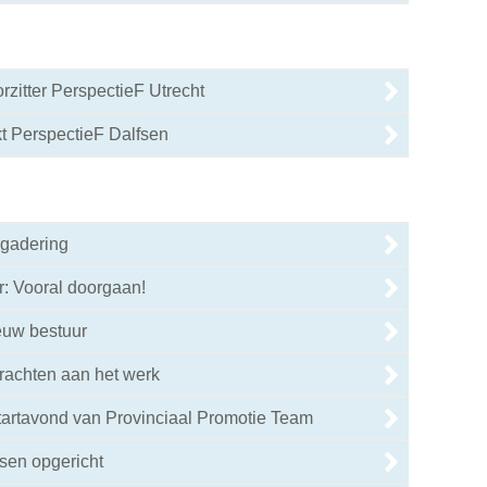
rzitter PerspectieF Utrecht
0
t PerspectieF Dalfsen
0
rgadering
r: Vooral doorgaan!
euw bestuur
rachten aan het werk
tartavond van Provinciaal Promotie Team
sen opgericht