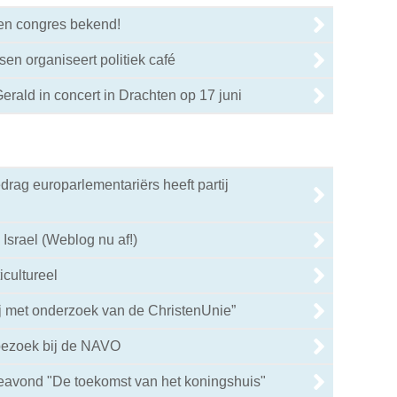
en congres bekend!
0
sen organiseert politiek café
0
erald in concert in Drachten op 17 juni
0
drag europarlementariërs heeft partij
0
 Israel (Weblog nu af!)
icultureel
ij met onderzoek van de ChristenUnie”
bezoek bij de NAVO
0
eavond "De toekomst van het koningshuis"