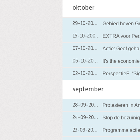
oktober
Gebied boven Gr
29-10-2004
29-10-2004 00:00
EXTRA voor Pers
15-10-2004
15-10-2004 00:00
Actie: Geef geha
07-10-2004
07-10-2004 00:00
It's the economie
06-10-2004
06-10-2004 00:0
PerspectieF: “Si
02-10-2004
02-10-2004 00:00
september
Protesteren in 
28-09-2004
28-09-2004 00:0
Stop de bezuini
24-09-2004
24-09-2004 00:0
Programma acti
23-09-2004
23-09-2004 00:00