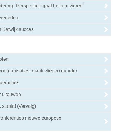
ring: 'PerspectieF gaat lustrum vieren'
overleden
n Katwijk succes
olen
enorganisaties: maak vliegen duurder
Roemenië
r Litouwen
, stupid! (Vervolg)
onferenties nieuwe europese