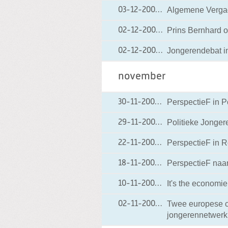
Algemene Vergade
03-12-2004
03-12-2004 12:13
Prins Bernhard 
02-12-2004
02-12-2004 21:20
Jongerendebat i
02-12-2004
02-12-2004 10:25
november
PerspectieF in P
30-11-2004
30-11-2004 00:00
Politieke Jonger
29-11-2004
29-11-2004 18:24
PerspectieF in 
22-11-2004
22-11-2004 00:00
PerspectieF naa
18-11-2004
18-11-2004 00:00
It's the economie
10-11-2004
10-11-2004 00:00
Twee europese c
02-11-2004
02-11-2004 00:00
jongerennetwerk