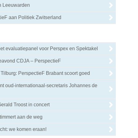
in Leeuwarden
eF aan Politiek Zwitserland
0
het evaluatiepanel voor Perspex en Spektakel
ieavond CDJA – PerspectieF
Tilburg: PerspectieF Brabant scoort goed
nt oud-internationaal-secretaris Johannes de
erald Troost in concert
 timmert aan de weg
echt: we komen eraan!
0