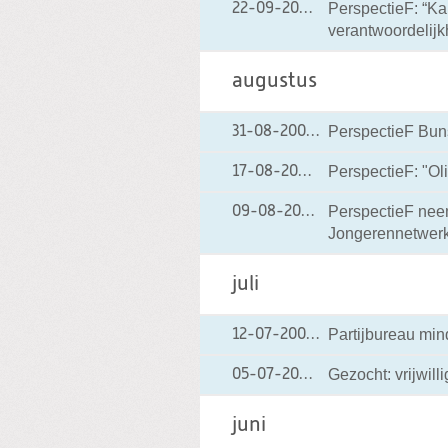
PerspectieF: “Ka
22-09-2004
22-09-2004 00:0
verantwoordelijk
augustus
PerspectieF Bunsc
31-08-2004
31-08-2004 00:00
PerspectieF: "O
17-08-2004
17-08-2004 00:00
PerspectieF neemt
09-08-2004
09-08-2004 00:0
Jongerennetwer
juli
Partijbureau mi
12-07-2004
12-07-2004 00:00
Gezocht: vrijwill
05-07-2004
05-07-2004 00:0
juni