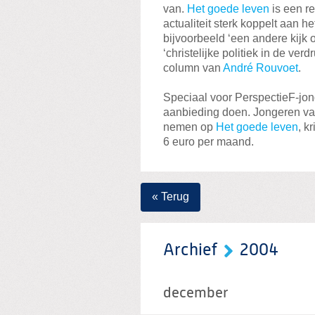
van.
Het goede leven
is een re
actualiteit sterk koppelt aan he
bijvoorbeeld ‘een andere kijk
‘christelijke politiek in de ve
column van
André Rouvoet
.
Speciaal voor PerspectieF-jo
aanbieding doen. Jongeren van
nemen op
Het goede leven
, k
6 euro per maand.
« Terug
Archief
2004
december