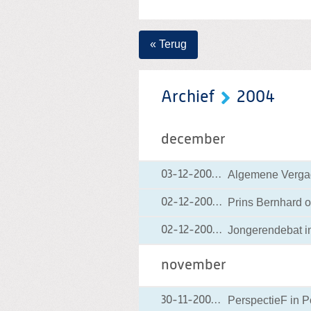
« Terug
Archief
2004
december
Algemene Vergade
03-12-2004
03-12-2004 12:13
Prins Bernhard 
02-12-2004
02-12-2004 21:20
Jongerendebat i
02-12-2004
02-12-2004 10:25
november
PerspectieF in P
30-11-2004
30-11-2004 00:00