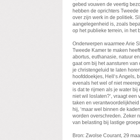
gebed vouwen de veertig bezo
hebben de oprichters Tweede 
over zijn werk in de politiek. 
aangelegenheid is, zoals bepaa
op het publieke terrein, in het
Onderwerpen waarmee Arie Slob
Tweede Kamer te maken heeft z
abortus, euthanasie, natuur en
gaat om bij het aansturen van
je christengeluid te laten hore
hoofddoekjes, Hell‘s Angels, b
evenals het wel of niet meere
is dat te rijmen als je water b
niet wil loslaten?‘, vraagt ee
taken en verantwoordelijkheid 
hij, ‘maar wel binnen de kade
worden overschreden. Zeker ni
van belasting bij lastige groep
Bron: Zwolse Courant, 29 maa