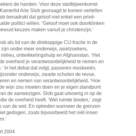
ekers de handen. Voor deze startbijeenkomst
Kamerlid Arie Slob gevraagd te komen vertellen
Slob benadrukt dat geloof niet enkel een privé-
lde politici willen. ‘Geloof moet ook doorklinken
 bewust keuzes maken vanuit je christenzijn.‘
 als lid van de driekoppige CU-fractie in de
ijn onder meer onderwijs, asielzoekers,
 milieu, ontwikkelingshulp en Afghanistan. ‘Het
 de overheid je verantwoordelijkheid te nemen en
n.‘ In het debat dat volgt, passeren moskeeën,
ijzonder onderwijs, zwarte scholen de revue,
geren en nemen van verantwoordelijkheid. ‘Hoe
ij de wijn zou moeten doen en je eigen standpunt
n van de aanwezigen. Slob gaat uitvoerig in op de
die de overheid heeft. ‘Wel ruimte bieden,‘ zegt
rs van de wet. En optreden wanneer de grenzen
et gedogen, zoals bijvoorbeeld het niét innen
en.‘
rt 2004