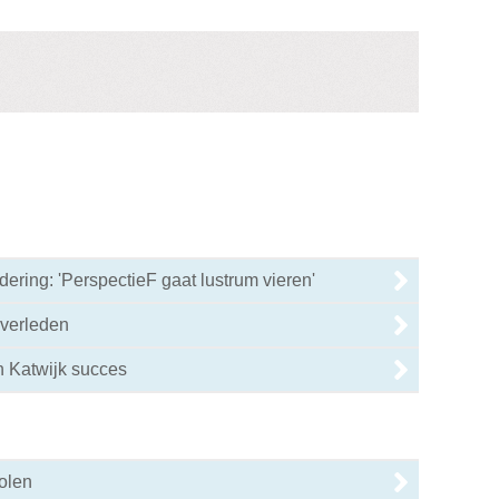
ring: 'PerspectieF gaat lustrum vieren'
overleden
n Katwijk succes
olen