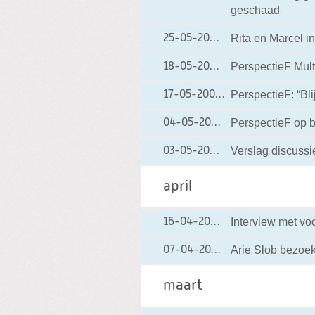
geschaad
Rita en Marcel in
25-05-2004
25-05-2004 00:00
PerspectieF Mult
18-05-2004
18-05-2004 00:00
PerspectieF: “Bl
17-05-2004
17-05-2004 00:00
PerspectieF op 
04-05-2004
04-05-2004 00:0
Verslag discussi
03-05-2004
03-05-2004 00:00
april
Interview met voo
16-04-2004
16-04-2004 00:0
Arie Slob bezoek
07-04-2004
07-04-2004 00:0
maart