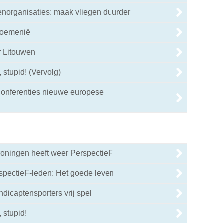
enorganisaties: maak vliegen duurder
Roemenië
r Litouwen
, stupid! (Vervolg)
onferenties nieuwe europese
oningen heeft weer PerspectieF
pectieF-leden: Het goede leven
ndicaptensporters vrij spel
, stupid!
0