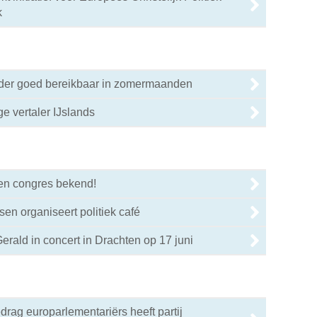
k
nder goed bereikbaar in zomermaanden
ige vertaler IJslands
0
en congres bekend!
0
sen organiseert politiek café
0
erald in concert in Drachten op 17 juni
0
drag europarlementariërs heeft partij
0