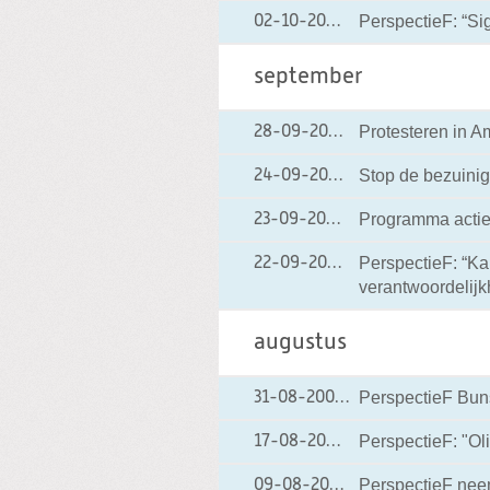
PerspectieF: “Si
02-10-2004
02-10-2004 00:00
september
Protesteren in 
28-09-2004
28-09-2004 00:0
Stop de bezuini
24-09-2004
24-09-2004 00:0
Programma acti
23-09-2004
23-09-2004 00:00
PerspectieF: “Ka
22-09-2004
22-09-2004 00:0
verantwoordelijk
augustus
PerspectieF Bunsc
31-08-2004
31-08-2004 00:00
PerspectieF: "O
17-08-2004
17-08-2004 00:00
PerspectieF neemt
09-08-2004
09-08-2004 00:0