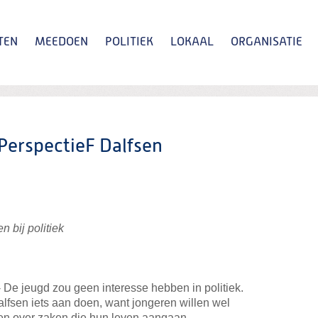
TEN
MEEDOEN
POLITIEK
LOKAAL
ORGANISATIE
Zoeken
 PerspectieF Dalfsen
 bij politiek
 jeugd zou geen interesse hebben in politiek.
lfsen iets aan doen, want jongeren willen wel
en over zaken die hun leven aangaan.