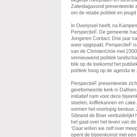
Zaterdagavond presenteerde zi
om de relatie politiek en jeugd
In Overijssel heeft, na Kampen
PerspectieF. De gemeente had 
Jongeren Contact. Drie jaar n
weer opgepakt. PerspectieF is 
van de ChristenUnie met 2300 
vernieuwend politiek landschap
blik op de toekomst het publie
politiek hoog op de agenda te 
PerspectieF presenteerde zich
gereformeerde kerk in Dalfsen
initiatief nam voor deze bijee
stoelen, koffiekannen en cake. 
vormen het voorlopig bestuur. 
Sibrand de Boer verduidelijkt 
het gaat over het leven van de
‘Daar willen we zelf over meep
opent de bijeenkomst met een ko