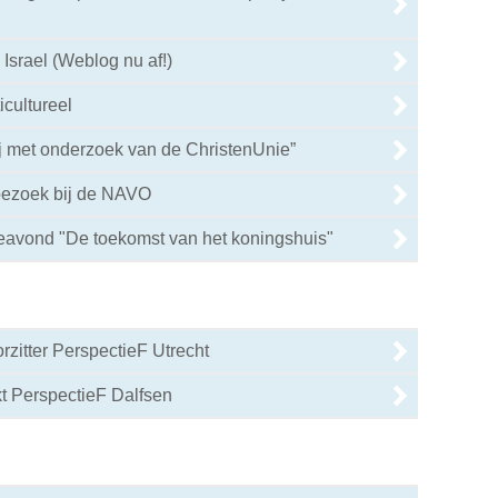
 Israel (Weblog nu af!)
icultureel
ij met onderzoek van de ChristenUnie”
bezoek bij de NAVO
0
eavond "De toekomst van het koningshuis"
rzitter PerspectieF Utrecht
0
t PerspectieF Dalfsen
0