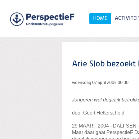
Spring
naar
Spring
HOME
ACTIVITEI
naar
de
inhoud
Spring
naar
het
Zoeken:
hoofdmenu
Arie Slob bezoekt
woensdag 07 april 2004
00:00
Jongeren wel degelijk betrokken
door Geert Hetterscheid
29 MAART 2004 - DALFSEN - De
Maar daar gaat PerspectieF Da
degelijk meepraten en besliss