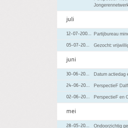
Jongerennetwer
juli
Partijbureau mi
12-07-2004
12-07-2004 00:00
Gezocht: vrijwill
05-07-2004
05-07-2004 00:0
juni
Datum actiedag 
30-06-2004
30-06-2004 00:0
PerspectieF Dalf
24-06-2004
24-06-2004 00:0
PerspectieF en G
02-06-2004
02-06-2004 00:0
mei
Ondoorzichtig ge
28-05-2004
28-05-2004 00:0