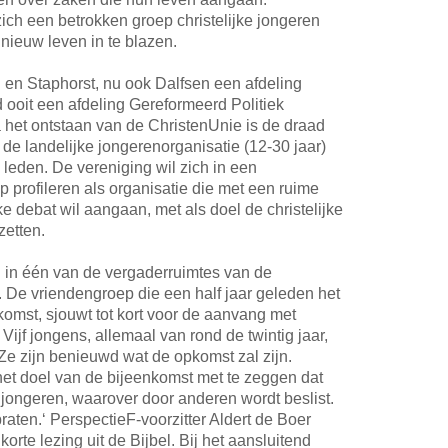
ch een betrokken groep christelijke jongeren
 nieuw leven in te blazen.
 en Staphorst, nu ook Dalfsen een afdeling
ooit een afdeling Gereformeerd Politiek
a het ontstaan van de ChristenUnie is de draad
de landelijke jongerenorganisatie (12-30 jaar)
leden. De vereniging wil zich in een
 profileren als organisatie die met een ruime
ke debat wil aangaan, met als doel de christelijke
zetten.
 in één van de vergaderruimtes van de
. De vriendengroep die een half jaar geleden het
nkomst, sjouwt tot kort voor de aanvang met
Vijf jongens, allemaal van rond de twintig jaar,
Ze zijn benieuwd wat de opkomst zal zijn.
het doel van de bijeenkomst met te zeggen dat
 jongeren, waarover door anderen wordt beslist.
raten.‘ PerspectieF-voorzitter Aldert de Boer
rte lezing uit de Bijbel. Bij het aansluitend