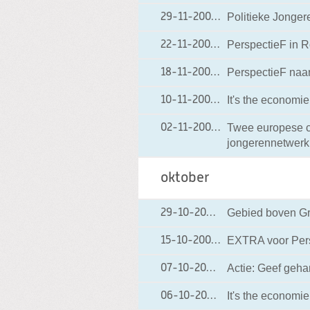
Politieke Jonger
29-11-2004
29-11-2004 18:24
PerspectieF in 
22-11-2004
22-11-2004 00:00
PerspectieF naa
18-11-2004
18-11-2004 00:00
It's the economie
10-11-2004
10-11-2004 00:00
Twee europese c
02-11-2004
02-11-2004 00:00
jongerennetwerk
oktober
Gebied boven Gr
29-10-2004
29-10-2004 00:00
EXTRA voor Pers
15-10-2004
15-10-2004 00:00
Actie: Geef geha
07-10-2004
07-10-2004 00:00
It's the economie
06-10-2004
06-10-2004 00:0