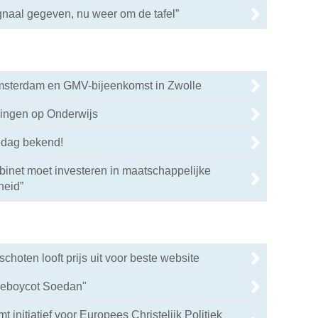
gnaal gegeven, nu weer om de tafel”
Amsterdam en GMV-bijeenkomst in Zwolle
0
gingen op Onderwijs
0
edag bekend!
binet moet investeren in maatschappelijke
0
heid”
hoten looft prijs uit voor beste website
lieboycot Soedan"
 initiatief voor Europees Christelijk Politiek
0