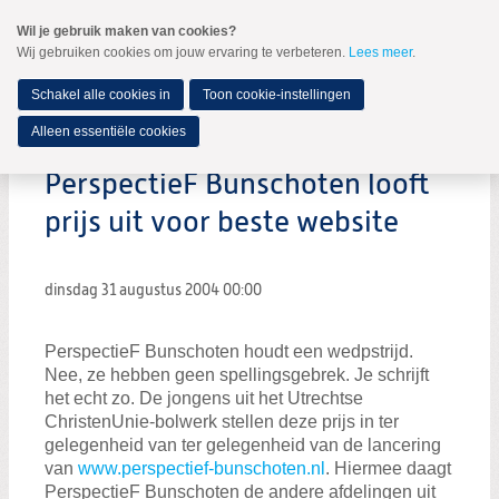
Spring
Wil je gebruik maken van cookies?
naar
Wij gebruiken cookies om jouw ervaring te verbeteren.
Lees meer
.
MENU
Spring
naar
de
Schakel alle cookies in
Toon cookie-instellingen
inhoud
Spring
Alleen essentiële cookies
naar
het
PerspectieF Bunschoten looft
hoofdmenu
prijs uit voor beste website
dinsdag 31 augustus 2004
00:00
PerspectieF Bunschoten houdt een wedpstrijd.
Nee, ze hebben geen spellingsgebrek. Je schrijft
het echt zo. De jongens uit het Utrechtse
ChristenUnie-bolwerk stellen deze prijs in ter
gelegenheid van ter gelegenheid van de lancering
van
www.perspectief-bunschoten.nl
. Hiermee daagt
PerspectieF Bunschoten de andere afdelingen uit