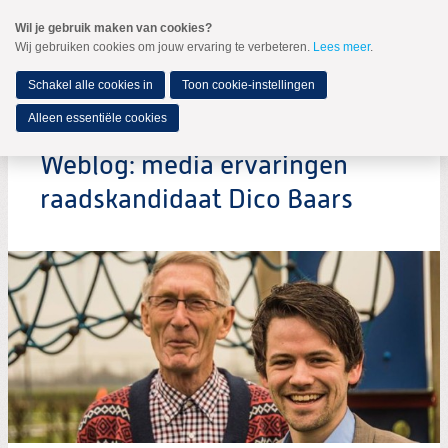
Spring
Wil je gebruik maken van cookies?
naar
Wij gebruiken cookies om jouw ervaring te verbeteren.
Lees meer
.
MENU
Spring
naar
de
Schakel alle cookies in
Toon cookie-instellingen
inhoud
Spring
Alleen essentiële cookies
naar
het
Weblog: media ervaringen
hoofdmenu
raadskandidaat Dico Baars