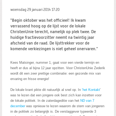
Zoeken:
Zoeken
woensdag 29 januari 2014
17:20
"Begin oktober was het officieel! Ik kwam
verrassend hoog op de lijst voor de lokale
ChristenUnie terecht, namelijk op plek twee. De
huidige fractievoorzitter neemt na twintig jaar
afscheid van de raad. De lijsttrekker voor de
komende verkiezingen is niet geheel onervaren."
Kees Matsinger, nummer 1, gaat voor een vierde termijn en
heeft er dus al bijna 12 jaar opzitten. Voor ChristenUnie Zederik
wordt dit een zeer prettige combinatie: een gezonde mix van
ervaring en frisse energie!
De lokale krant pikte dit natuurlijk al snel op. In
‘
het Kontakt
’
was te lezen dat een jongere ook best zich kan inzetten voor
de lokale politiek. In de zaterdageditie van het
ND van 7
december
was opnieuw te lezen waarom de stem van jongeren
in de politiek zo belangrijk is. De verslaggever typeerde 3