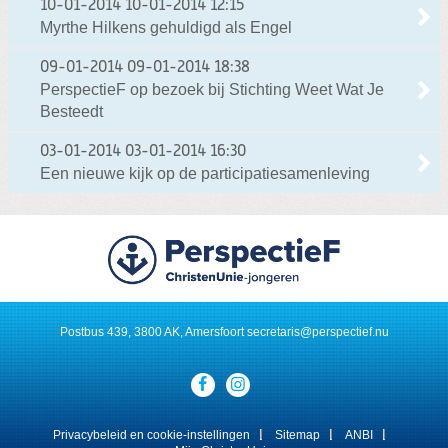
10-01-2014
10-01-2014 12:15
Myrthe Hilkens gehuldigd als Engel
09-01-2014
09-01-2014 18:38
PerspectieF op bezoek bij Stichting Weet Wat Je
Besteedt
03-01-2014
03-01-2014 16:30
Een nieuwe kijk op de participatiesamenleving
Postbus 439, 3800 AK, Amersfoort
secretaris@perspectief.nu
Visit
our
social
media
Privacybeleid en cookie-instellingen
Sitemap
ANBI
pages: