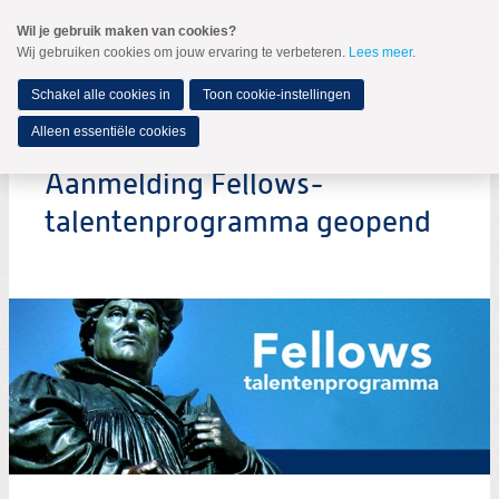
Spring
Wil je gebruik maken van cookies?
naar
Wij gebruiken cookies om jouw ervaring te verbeteren.
Lees meer
.
MENU
Spring
naar
de
Schakel alle cookies in
Toon cookie-instellingen
inhoud
Spring
Alleen essentiële cookies
naar
het
Aanmelding Fellows-
hoofdmenu
talentenprogramma geopend