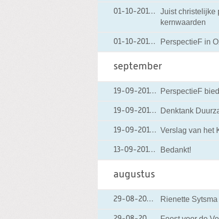
Juist christelijk
01-10-2012
01-10-2012 20:05
kernwaarden
PerspectieF in O
01-10-2012
01-10-2012 20:02
september
PerspectieF biedt
19-09-2012
19-09-2012 18:18
Denktank Duurz
19-09-2012
19-09-2012 18:16
Verslag van het 
19-09-2012
19-09-2012 18:15
Bedankt!
13-09-2012
13-09-2012 19:20
augustus
Rienette Sytsma
29-08-2012
29-08-2012 19:17
Feest voor de Ve