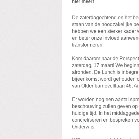
hier meer!
De zaterdagochtend en het beg
staan van de noodzakelijke b
hebben we een sterker kader
en beter onze invloed aanwen
transformeren.
Kom daarom naar de Perspect
zaterdag, 17 maart! We begin
afronden. De Lunch is inbegrep
bijeenkomst wordt gehouden o
van Oldenbarneveltlaan 46, Am
Er worden nog een aantal spre
beschouwing zullen geven op d
huidige tijd. In het middagg
concretiseren en bespreken v
Onderwijs.