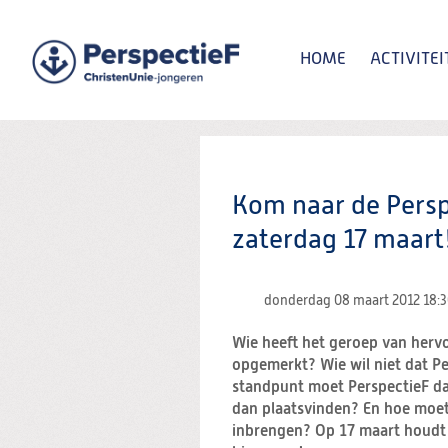
Spring
naar
Spring
HOME
ACTIVITEI
naar
de
inhoud
Spring
naar
het
Zoeken:
hoofdmenu
Kom naar de Pers
zaterdag 17 maart
donderdag 08 maart 2012
18:
Wie heeft het geroep van herv
opgemerkt? Wie wil niet dat P
standpunt moet PerspectieF d
dan plaatsvinden? En hoe moet
inbrengen? Op 17 maart houdt 