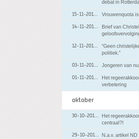
debat in Rotterd
Vrouwenquota is
15-11-2012
15-11-2012 19:16
Brief van Christ
14-11-2012
14-11-2012 19:00
geloofsvervolgin
“Geen christelijk
12-11-2012
12-11-2012 18:40
politiek.”
Jongeren van nu
03-11-2012
03-11-2012 18:37
Het regeerakkoor
01-11-2012
01-11-2012 19:00
verbetering
oktober
Het regeerakkoor
30-10-2012
30-10-2012 18:54
centraal?!
N.a.v. artikel ND 
29-10-2012
29-10-2012 18:03