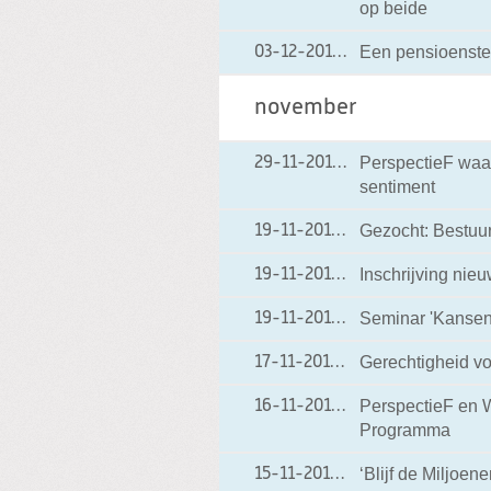
op beide
Een pensioenstel
03-12-2012
03-12-2012 06:50
november
PerspectieF waa
29-11-2012
29-11-2012 13:58
sentiment
Gezocht: Bestuu
19-11-2012
19-11-2012 19:42
Inschrijving nieu
19-11-2012
19-11-2012 19:30
Seminar 'Kansen
19-11-2012
19-11-2012 18:50
Gerechtigheid vo
17-11-2012
17-11-2012 18:12
PerspectieF en W
16-11-2012
16-11-2012 20:20
Programma
‘Blijf de Miljoen
15-11-2012
15-11-2012 19:18