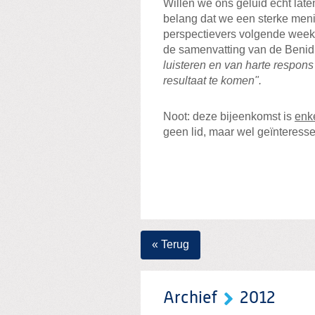
Willen we ons geluid écht late
belang dat we een sterke meni
perspectievers volgende week
de samenvatting van de Benidi
luisteren en van harte respons
resultaat te komen".
Noot: deze bijeenkomst is
enk
geen lid, maar wel geïnteress
« Terug
Archief
2012