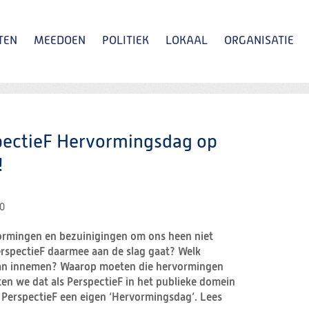
TEN
MEEDOEN
POLITIEK
LOKAAL
ORGANISATIE
Zoeken
pectieF Hervormingsdag op
!
30
ormingen en bezuinigingen om ons heen niet
erspectieF daarmee aan de slag gaat? Welk
an innemen? Waarop moeten die hervormingen
en we dat als PerspectieF in het publieke domein
PerspectieF een eigen ‘Hervormingsdag’. Lees