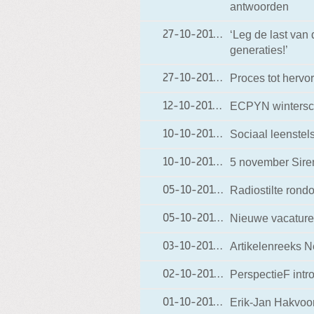
antwoorden
‘Leg de last van 
27-10-2012
27-10-2012 20:27
generaties!’
Proces tot hervo
27-10-2012
27-10-2012 19:37
ECPYN winterscho
12-10-2012
12-10-2012 20:31
Sociaal leenstel
10-10-2012
10-10-2012 17:58
5 november Sire
10-10-2012
10-10-2012 17:52
Radiostilte ron
05-10-2012
05-10-2012 18:46
Nieuwe vacature
05-10-2012
05-10-2012 18:41
Artikelenreeks 
03-10-2012
03-10-2012 19:20
PerspectieF intr
02-10-2012
02-10-2012 19:29
Erik-Jan Hakvoort
01-10-2012
01-10-2012 20:09