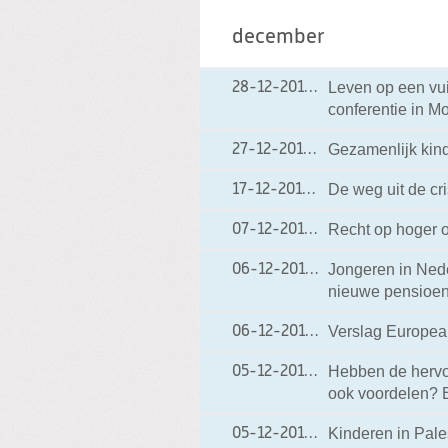
december
Leven op een vu
28-12-2012
28-12-2012 20:40
conferentie in M
Gezamenlijk kin
27-12-2012
27-12-2012 18:17
De weg uit de cri
17-12-2012
17-12-2012 18:02
Recht op hoger o
07-12-2012
07-12-2012 19:57
Jongeren in Nede
06-12-2012
06-12-2012 19:07
nieuwe pensioen
Verslag Europea
06-12-2012
06-12-2012 19:06
Hebben de hervo
05-12-2012
05-12-2012 17:11
ook voordelen? B
Kinderen in Pales
05-12-2012
05-12-2012 17:05