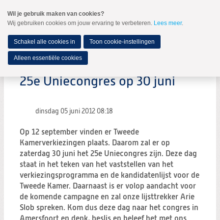
Spring
Wil je gebruik maken van cookies?
naar
Wij gebruiken cookies om jouw ervaring te verbeteren.
Lees meer
.
MENU
Spring
naar
de
Schakel alle cookies in
Toon cookie-instellingen
inhoud
Spring
Alleen essentiële cookies
naar
het
25e Uniecongres op 30 juni
hoofdmenu
dinsdag 05 juni 2012
08:18
Op 12 september vinden er Tweede
Kamerverkiezingen plaats. Daarom zal er op
zaterdag 30 juni het 25e Uniecongres zijn. Deze dag
staat in het teken van het vaststellen van het
verkiezingsprogramma en de kandidatenlijst voor de
Tweede Kamer. Daarnaast is er volop aandacht voor
de komende campagne en zal onze lijsttrekker Arie
Slob spreken. Kom dus deze dag naar het congres in
Amersfoort en denk, beslis en beleef het met ons