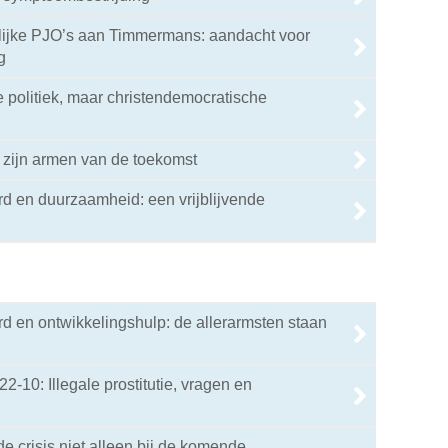
elijke PJO’s aan Timmermans: aandacht voor
g
e politiek, maar christendemocratische
 zijn armen van de toekomst
d en duurzaamheid: een vrijblijvende
d en ontwikkelingshulp: de allerarmsten staan
22-10: Illegale prostitutie, vragen en
de crisis niet alleen bij de komende