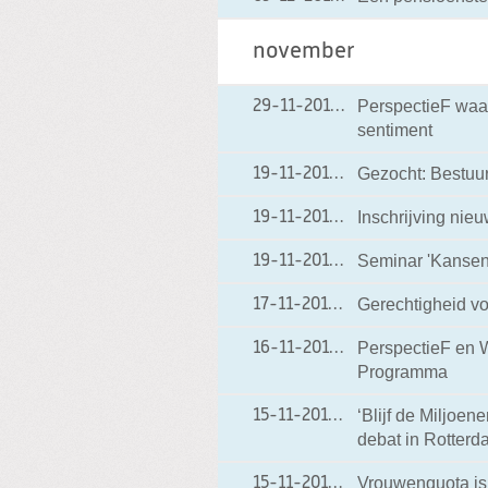
november
PerspectieF waa
29-11-2012
29-11-2012 13:58
sentiment
Gezocht: Bestuu
19-11-2012
19-11-2012 19:42
Inschrijving nieu
19-11-2012
19-11-2012 19:30
Seminar 'Kansen
19-11-2012
19-11-2012 18:50
Gerechtigheid vo
17-11-2012
17-11-2012 18:12
PerspectieF en W
16-11-2012
16-11-2012 20:20
Programma
‘Blijf de Miljoen
15-11-2012
15-11-2012 19:18
debat in Rotterd
Vrouwenquota is
15-11-2012
15-11-2012 19:16