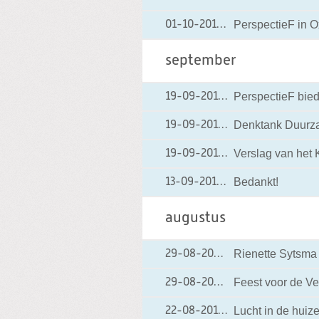
PerspectieF in O
01-10-2012
01-10-2012 20:02
september
PerspectieF biedt
19-09-2012
19-09-2012 18:18
Denktank Duurz
19-09-2012
19-09-2012 18:16
Verslag van het 
19-09-2012
19-09-2012 18:15
Bedankt!
13-09-2012
13-09-2012 19:20
augustus
Rienette Sytsma
29-08-2012
29-08-2012 19:17
Feest voor de Ve
29-08-2012
29-08-2012 19:10
Lucht in de huiz
22-08-2012
22-08-2012 22:24