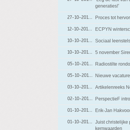
generaties!’
Proces tot hervo
27-10-2012
27-10-2012 19:37
ECPYN winterscho
12-10-2012
12-10-2012 20:31
Sociaal leenstel
10-10-2012
10-10-2012 17:58
5 november Sire
10-10-2012
10-10-2012 17:52
Radiostilte ron
05-10-2012
05-10-2012 18:46
Nieuwe vacature
05-10-2012
05-10-2012 18:41
Artikelenreeks 
03-10-2012
03-10-2012 19:20
PerspectieF intr
02-10-2012
02-10-2012 19:29
Erik-Jan Hakvoort
01-10-2012
01-10-2012 20:09
Juist christelijk
01-10-2012
01-10-2012 20:05
kernwaarden