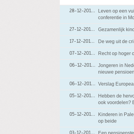
Leven op een vu
28-12-2012
28-12-2012 20:40
conferentie in M
Gezamenlijk kin
27-12-2012
27-12-2012 18:17
De weg uit de cri
17-12-2012
17-12-2012 18:02
Recht op hoger o
07-12-2012
07-12-2012 19:57
Jongeren in Nede
06-12-2012
06-12-2012 19:07
nieuwe pensioen
Verslag Europea
06-12-2012
06-12-2012 19:06
Hebben de hervo
05-12-2012
05-12-2012 17:11
ook voordelen? B
Kinderen in Pales
05-12-2012
05-12-2012 17:05
op beide
Een pensioenstel
03-12-2012
03-12-2012 06:50