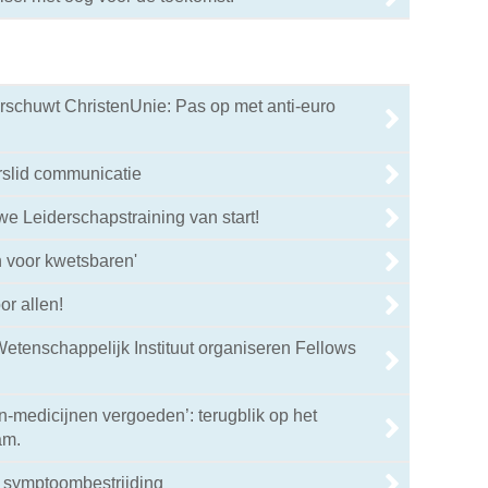
rschuwt ChristenUnie: Pas op met anti-euro
rslid communicatie
we Leiderschapstraining van start!
 voor kwetsbaren'
or allen!
etenschappelijk Instituut organiseren Fellows
en-medicijnen vergoeden’: terugblik op het
am.
 symptoombestrijding