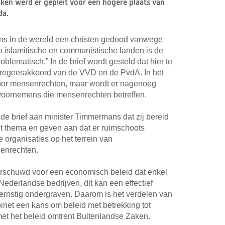
ken werd er gepleit voor een hogere plaats van
da.
gens in de wereld een christen gedood vanwege
in islamitische en communistische landen is de
oblematisch.” In de brief wordt gesteld dat hier te
t regeerakkoord van de VVD en de PvdA. In het
voor mensenrechten, maar wordt er nagenoeg
voornemens die mensenrechten betreffen.
de brief aan minister Timmermans dat zij bereid
t thema en geven aan dat er ruimschoots
e organisaties op het terrein van
enrechten.
arschuwd voor een economisch beleid dat enkel
 Nederlandse bedrijven, dit kan een effectief
rnstig ondergraven. Daarom is het verdelen van
binet een kans om beleid met betrekking tot
et het beleid omtrent Buitenlandse Zaken.