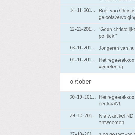
Brief van Christ
14-11-2012
14-11-2012 19:00
geloofsvervolgin
“Geen christelijk
12-11-2012
12-11-2012 18:40
politiek.”
Jongeren van nu
03-11-2012
03-11-2012 18:37
Het regeerakkoor
01-11-2012
01-11-2012 19:00
verbetering
oktober
Het regeerakkoor
30-10-2012
30-10-2012 18:54
centraal?!
N.a.v. artikel ND 
29-10-2012
29-10-2012 18:03
antwoorden
‘Leg de last van 
27-10-2012
27-10-2012 20:27