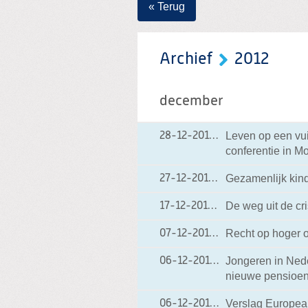
« Terug
Archief
2012
december
Leven op een vu
28-12-2012
28-12-2012 20:40
conferentie in M
Gezamenlijk kin
27-12-2012
27-12-2012 18:17
De weg uit de cri
17-12-2012
17-12-2012 18:02
Recht op hoger o
07-12-2012
07-12-2012 19:57
Jongeren in Nede
06-12-2012
06-12-2012 19:07
nieuwe pensioen
Verslag Europea
06-12-2012
06-12-2012 19:06