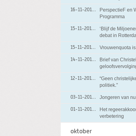
PerspectieF en W
16-11-2012
16-11-2012 20:20
Programma
‘Blijf de Miljoen
15-11-2012
15-11-2012 19:18
debat in Rotterd
Vrouwenquota is
15-11-2012
15-11-2012 19:16
Brief van Christ
14-11-2012
14-11-2012 19:00
geloofsvervolgin
“Geen christelijk
12-11-2012
12-11-2012 18:40
politiek.”
Jongeren van nu
03-11-2012
03-11-2012 18:37
Het regeerakkoor
01-11-2012
01-11-2012 19:00
verbetering
oktober