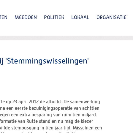
TEN
MEEDOEN
POLITIEK
LOKAAL
ORGANISATIE
Zoeken
j 'Stemmingswisselingen'
te op 23 april 2012 de aftocht. De samenwerking
a een eerste bezuinigingsoperatie van achttien
egen een extra besparing van ruim tien miljard.
e formatie van Rutte stand en nu mag de kiezer
ijfde stembusgang in tien jaar tijd. Misschien een