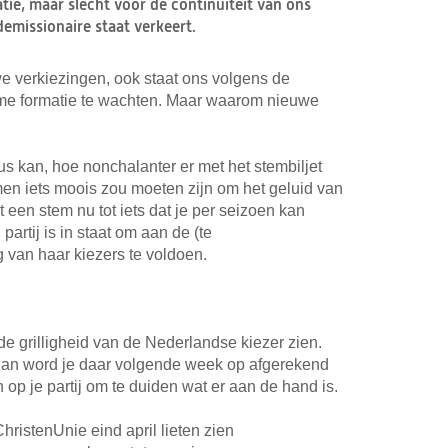
e, maar slecht voor de continuïteit van ons
emissionaire staat verkeert.
e verkiezingen, ook staat ons volgens de
me formatie te wachten. Maar waarom nieuwe
 kan, hoe nonchalanter er met het stembiljet
n iets moois zou moeten zijn om het geluid van
t een stem nu tot iets dat je per seizoen kan
partij is in staat om aan de (te
van haar kiezers te voldoen.
de grilligheid van de Nederlandse kiezer zien.
dan word je daar volgende week op afgerekend
 op je partij om te duiden wat er aan de hand is.
ristenUnie eind april lieten zien