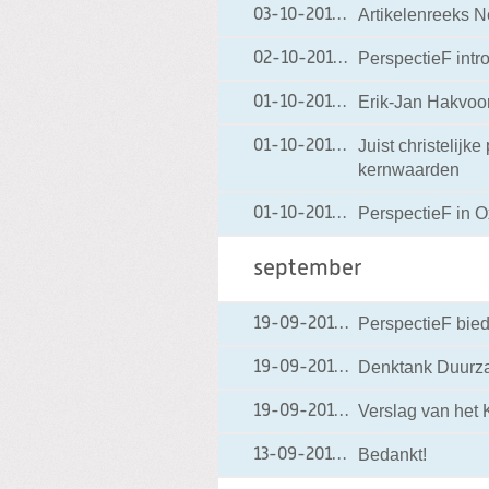
Artikelenreeks 
03-10-2012
03-10-2012 19:20
PerspectieF intr
02-10-2012
02-10-2012 19:29
Erik-Jan Hakvoort
01-10-2012
01-10-2012 20:09
Juist christelijk
01-10-2012
01-10-2012 20:05
kernwaarden
PerspectieF in O
01-10-2012
01-10-2012 20:02
september
PerspectieF biedt
19-09-2012
19-09-2012 18:18
Denktank Duurz
19-09-2012
19-09-2012 18:16
Verslag van het 
19-09-2012
19-09-2012 18:15
Bedankt!
13-09-2012
13-09-2012 19:20