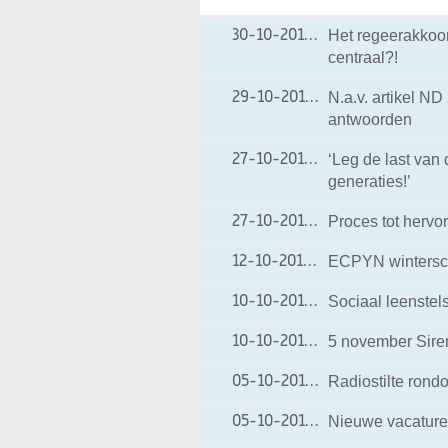
Het regeerakkoor
30-10-2012
30-10-2012 18:54
centraal?!
N.a.v. artikel ND 
29-10-2012
29-10-2012 18:03
antwoorden
‘Leg de last van 
27-10-2012
27-10-2012 20:27
generaties!’
Proces tot hervo
27-10-2012
27-10-2012 19:37
ECPYN winterscho
12-10-2012
12-10-2012 20:31
Sociaal leenstel
10-10-2012
10-10-2012 17:58
5 november Sire
10-10-2012
10-10-2012 17:52
Radiostilte ron
05-10-2012
05-10-2012 18:46
Nieuwe vacature
05-10-2012
05-10-2012 18:41