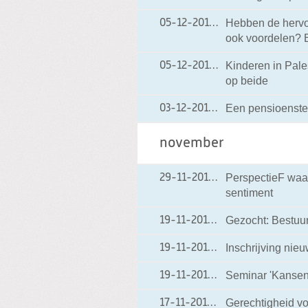
Hebben de hervo
05-12-2012
05-12-2012 17:11
ook voordelen? B
Kinderen in Pales
05-12-2012
05-12-2012 17:05
op beide
Een pensioenstel
03-12-2012
03-12-2012 06:50
november
PerspectieF waa
29-11-2012
29-11-2012 13:58
sentiment
Gezocht: Bestuu
19-11-2012
19-11-2012 19:42
Inschrijving nieu
19-11-2012
19-11-2012 19:30
Seminar 'Kansen
19-11-2012
19-11-2012 18:50
Gerechtigheid vo
17-11-2012
17-11-2012 18:12