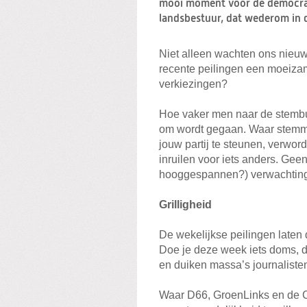
mooi moment voor de democrati
landsbestuur, dat wederom in d
Niet alleen wachten ons nieuw
recente peilingen een moeiza
verkiezingen?
Hoe vaker men naar de stembus
om wordt gegaan. Waar stemme
jouw partij te steunen, verword
inruilen voor iets anders. Geen 
hooggespannen?) verwachting 
Grilligheid
De wekelijkse peilingen laten 
Doe je deze week iets doms, 
en duiken massa’s journalisten
Waar D66, GroenLinks en de Ch