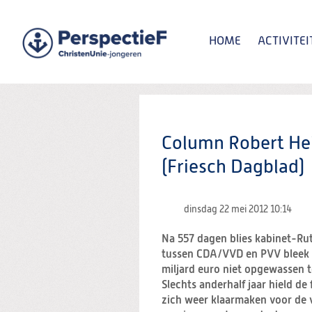
Spring
naar
Spring
HOME
ACTIVITEI
naar
de
inhoud
Spring
naar
het
Zoeken:
hoofdmenu
Column Robert Hei
(Friesch Dagblad)
dinsdag 22 mei 2012
10:14
Na 557 dagen blies kabinet-Rut
tussen CDA/VVD en PVV bleek n
miljard euro niet opgewassen t
Slechts anderhalf jaar hield d
zich weer klaarmaken voor de v