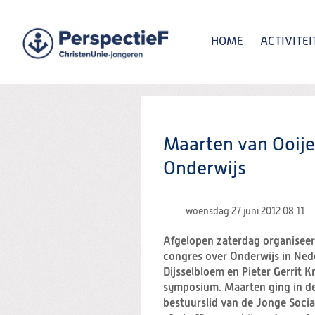
Spring
naar
Spring
HOME
ACTIVITEI
naar
de
inhoud
Spring
naar
het
Zoeken:
hoofdmenu
Maarten van Ooije
Onderwijs
woensdag 27 juni 2012
08:11
Afgelopen zaterdag organiseer
congres over Onderwijs in Ned
Dijsselbloem en Pieter Gerrit 
symposium. Maarten ging in de
bestuurslid van de Jonge Socia