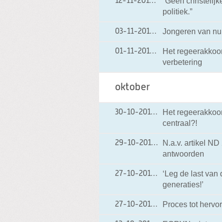
“Geen christelijk
12-11-2012
12-11-2012 18:40
politiek.”
Jongeren van nu
03-11-2012
03-11-2012 18:37
Het regeerakkoor
01-11-2012
01-11-2012 19:00
verbetering
oktober
Het regeerakkoor
30-10-2012
30-10-2012 18:54
centraal?!
N.a.v. artikel ND 
29-10-2012
29-10-2012 18:03
antwoorden
‘Leg de last van 
27-10-2012
27-10-2012 20:27
generaties!’
Proces tot hervo
27-10-2012
27-10-2012 19:37