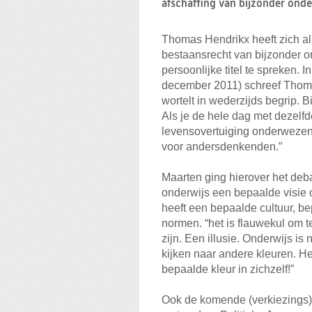
afschaffing van bijzonder onde
Thomas Hendrikx heeft zich al
bestaansrecht van bijzonder o
persoonlijke titel te spreken. 
december 2011) schreef Thoma
wortelt in wederzijds begrip. 
Als je de hele dag met dezelf
levensovertuiging onderwezen w
voor andersdenkenden.”
Maarten ging hierover het deb
onderwijs een bepaalde visie 
heeft een bepaalde cultuur, 
normen. “het is flauwekul om 
zijn. Een illusie. Onderwijs is
kijken naar andere kleuren. He
bepaalde kleur in zichzelf!”
Ook de komende (verkiezings)