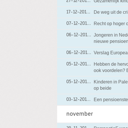
Gezamenlijk kin
27-12-2012
27-12-2012 18:17
De weg uit de cri
17-12-2012
17-12-2012 18:02
Recht op hoger o
07-12-2012
07-12-2012 19:57
Jongeren in Nede
06-12-2012
06-12-2012 19:07
nieuwe pensioen
Verslag Europea
06-12-2012
06-12-2012 19:06
Hebben de hervo
05-12-2012
05-12-2012 17:11
ook voordelen? B
Kinderen in Pales
05-12-2012
05-12-2012 17:05
op beide
Een pensioenstel
03-12-2012
03-12-2012 06:50
november