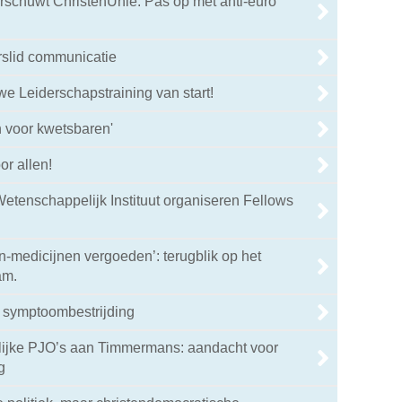
rschuwt ChristenUnie: Pas op met anti-euro
rslid communicatie
we Leiderschapstraining van start!
 voor kwetsbaren'
or allen!
etenschappelijk Instituut organiseren Fellows
en-medicijnen vergoeden’: terugblik op het
am.
 symptoombestrijding
elijke PJO’s aan Timmermans: aandacht voor
g