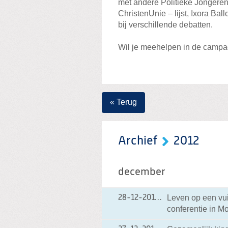
met andere Politieke Jongeren
ChristenUnie – lijst, Ixora Bal
bij verschillende debatten.
Wil je meehelpen in de campa
« Terug
Archief
2012
december
Leven op een vu
28-12-2012
28-12-2012 20:40
conferentie in M