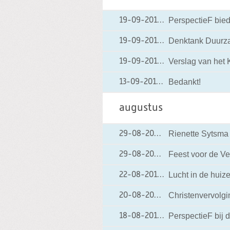
PerspectieF biedt
19-09-2012
19-09-2012 18:18
Denktank Duurz
19-09-2012
19-09-2012 18:16
Verslag van het 
19-09-2012
19-09-2012 18:15
Bedankt!
13-09-2012
13-09-2012 19:20
augustus
Rienette Sytsma
29-08-2012
29-08-2012 19:17
Feest voor de Ve
29-08-2012
29-08-2012 19:10
Lucht in de huiz
22-08-2012
22-08-2012 22:24
Christenvervolg
20-08-2012
20-08-2012 17:40
PerspectieF bij 
18-08-2012
18-08-2012 11:20