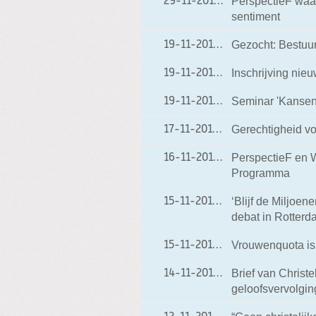
PerspectieF waa
29-11-2012
29-11-2012 13:58
sentiment
Gezocht: Bestuu
19-11-2012
19-11-2012 19:42
Inschrijving nieu
19-11-2012
19-11-2012 19:30
Seminar 'Kansen
19-11-2012
19-11-2012 18:50
Gerechtigheid vo
17-11-2012
17-11-2012 18:12
PerspectieF en W
16-11-2012
16-11-2012 20:20
Programma
‘Blijf de Miljoen
15-11-2012
15-11-2012 19:18
debat in Rotterd
Vrouwenquota is
15-11-2012
15-11-2012 19:16
Brief van Christ
14-11-2012
14-11-2012 19:00
geloofsvervolgin