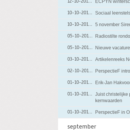
ECPYN winterscho
12-10-2012
12-10-2012 20:31
Sociaal leenstel
10-10-2012
10-10-2012 17:58
5 november Sire
10-10-2012
10-10-2012 17:52
Radiostilte ron
05-10-2012
05-10-2012 18:46
Nieuwe vacature
05-10-2012
05-10-2012 18:41
Artikelenreeks 
03-10-2012
03-10-2012 19:20
PerspectieF intr
02-10-2012
02-10-2012 19:29
Erik-Jan Hakvoort
01-10-2012
01-10-2012 20:09
Juist christelijk
01-10-2012
01-10-2012 20:05
kernwaarden
PerspectieF in O
01-10-2012
01-10-2012 20:02
september