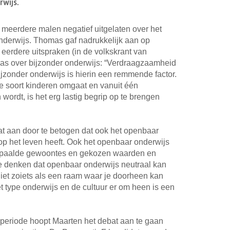
rwijs.
 meerdere malen negatief uitgelaten over het
nderwijs. Thomas gaf nadrukkelijk aan op
In eerdere uitspraken (in de volkskrant van
s over bijzonder onderwijs: “Verdraagzaamheid
Bijzonder onderwijs is hierin een remmende factor.
de soort kinderen omgaat en vanuit één
ordt, is het erg lastig begrip op te brengen
at aan door te betogen dat ook het openbaar
op het leven heeft. Ook het openbaar onderwijs
bepaalde gewoontes en gekozen waarden en
te denken dat openbaar onderwijs neutraal kan
 niet zoiets als een raam waar je doorheen kan
t type onderwijs en de cultuur er om heen is een
periode hoopt Maarten het debat aan te gaan