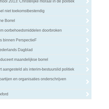
ol 2013: Christelijke moraal in de politiek
sel niet toekomstbestendig
ne Borrel
dom oorbehoedsmiddelen doorbroken
s binnen PerspectieF
Nederlands Dagblad
oduceert maandelijkse borrel
 aangesteld als interim-bestuurslid politiek
e partijen en organisaties onderschrijven
xford