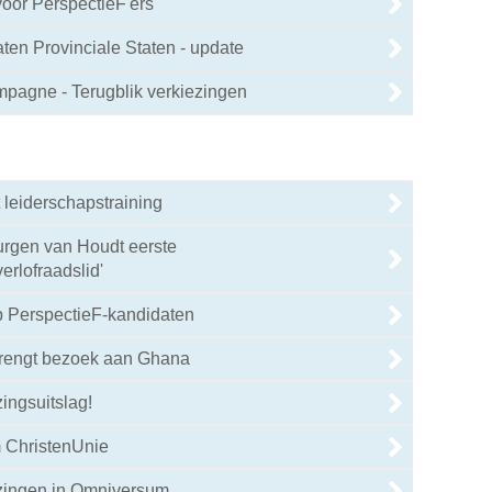
vóór PerspectieF'ers
en Provinciale Staten - update
mpagne - Terugblik verkiezingen
 leiderschapstraining
urgen van Houdt eerste
rlofraadslid'
 PerspectieF-kandidaten
brengt bezoek aan Ghana
ingsuitslag!
 ChristenUnie
ezingen in Omniversum