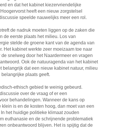
rd en dat het kabinet kiezervriendelijke
 Hoogervorst heeft een nieuw zorgstelsel
iscussie speelde nauwelijks meer een rol.
etreft de nadruk moeten liggen op de zaken die
In de eerste plaats het milieu. Los van
ergie stelde de groene kant van de agenda van
or. Het kabinet werkte zeer moeizaam toe naar
er de snelweg door het Naardermeer en vragen
eantwoord. Ook de natuuragenda van het kabinet
t belangrijk dat een nieuw kabinet natuur, milieu
belangrijke plaats geeft.
edisch-ethisch gebied te weinig gebeurd.
iscussie over de vraag of er een
oor behandelingen. Wanneer de kans op
 klein is en de kosten hoog, dan moet van een
In het huidige politieke klimaat zouden
om euthanasie en de schrijnende problematiek
en onbeantwoord blijven. Het is spijtig dat de