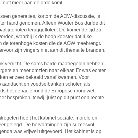
u niet meer aan de orde komt.
tussen generaties, kortom de AOW-discussie, is
j ter hand genomen. Alleen Wouter Bos durfde dit
artijgenoten teruggefloten. De komende tijd zal
rden, waarbij ik de hoop koester dat rijke
 de torenhoge kosten die de AOW meebrengt.
voor zijn vingers niet aan dit thema te branden.
rk verricht. De soms harde maatregelen hebben
urgers en meer omzien naar elkaar. Er was echter
akken er zeer bekaaid vanaf kwamen. Voor
 aandacht en voedselbanken schoten als
inds het debacle rond de Europese grondwet
r besproken, terwijl juist op dit punt een rechte
regelen heeft het kabinet sociale, morele en
eer gelegd. De hervormingen zijn succesvol
enda was vrijwel uitgevoerd. Het kabinet is op