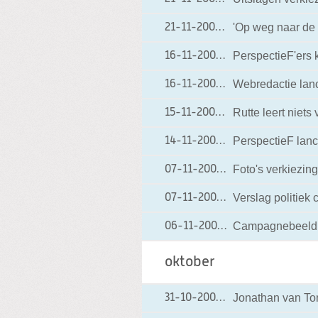
'Op weg naar de
21-11-2006
21-11-2006 06:17
PerspectieF'ers 
16-11-2006
16-11-2006 18:00
Webredactie lanc
16-11-2006
16-11-2006 12:15
Rutte leert niet
15-11-2006
15-11-2006 00:02
PerspectieF lanc
14-11-2006
14-11-2006 13:46
Foto's verkiezin
07-11-2006
07-11-2006 20:01
Verslag politiek
07-11-2006
07-11-2006 07:11
Campagnebeeld: '
06-11-2006
06-11-2006 10:51
oktober
Jonathan van Ton
31-10-2006
31-10-2006 16:02