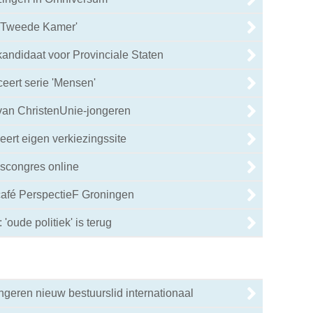
 Tweede Kamer'
kandidaat voor Provinciale Staten
eert serie 'Mensen'
s van ChristenUnie-jongeren
eert eigen verkiezingssite
gscongres online
 café PerspectieF Groningen
oude politiek' is terug
geren nieuw bestuurslid internationaal