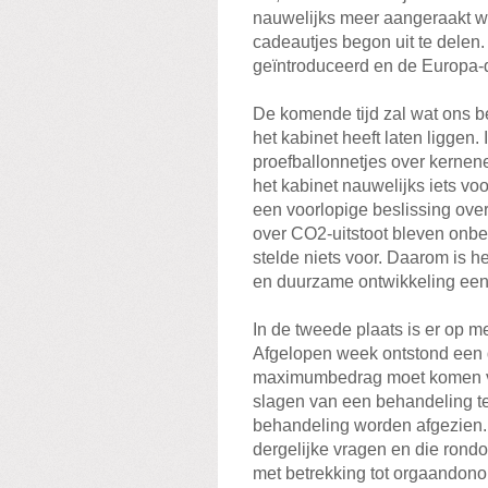
nauwelijks meer aangeraakt we
cadeautjes begon uit te delen.
geïntroduceerd en de Europa-d
De komende tijd zal wat ons b
het kabinet heeft laten liggen. 
proefballonnetjes over kernen
het kabinet nauwelijks iets vo
een voorlopige beslissing ov
over CO2-uitstoot bleven onb
stelde niets voor. Daarom is he
en duurzame ontwikkeling een 
In de tweede plaats is er op m
Afgelopen week ontstond een d
maximumbedrag moet komen v
slagen van een behandeling te
behandeling worden afgezien. 
dergelijke vragen en die rond
met betrekking tot orgaandonor