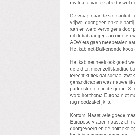
evaluatie van de abortuswet n
De vraag naar de solidariteit 
vrijwel door geen enkele parti
aan en werd vervolgens door p
dit debat aangegaan moeten wo
AOW'ers gaan meebetalen aan
Het kabinet-Balkenende koos er
Het kabinet heeft ook goed we
geleid tot meer zelfstandige b
terecht kritiek dat sociaal zw
gehandicapten was nauwelijks
paddestoelen uit de grond. S
werd het thema Europa niet mee
rug noodzakelijk is.
Kortom: Naast vele goede maat
Europese vragen naast zich n
doorgevoerd en de politieke ag