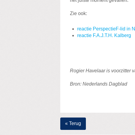
het juiste moment gevallen.
Zie ook:
reactie PerspectieF-lid in
reactie F.A.J.T.H. Kalberg
Rogier Havelaar is voorzitter 
Bron: Nederlands Dagblad
« Terug