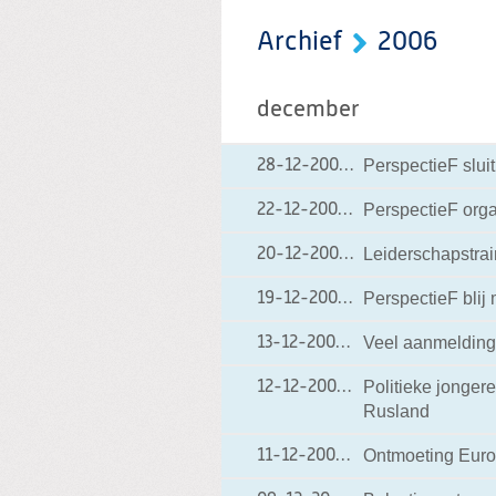
Archief
2006
december
PerspectieF sluit
28-12-2006
28-12-2006 16:25
PerspectieF orga
22-12-2006
22-12-2006 16:07
Leiderschapstrai
20-12-2006
20-12-2006 15:04
PerspectieF blij
19-12-2006
19-12-2006 13:38
Veel aanmelding
13-12-2006
13-12-2006 15:38
Politieke jonger
12-12-2006
12-12-2006 09:12
Rusland
Ontmoeting Euro
11-12-2006
11-12-2006 15:18