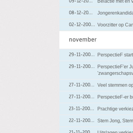
Belactie met en 
09-12-2006
09-12-2006 15:28
Jongerenkandidat
08-12-2006
08-12-2006 11:53
Voorzitter op Ca
02-12-2006
02-12-2006 18:48
november
PerspectieF start
29-11-2006
29-11-2006 16:55
PerspectieF'er J
29-11-2006
29-11-2006 07:38
'zwangerschapsve
Veel stemmen op
27-11-2006
27-11-2006 18:20
PerspectieF-er 
27-11-2006
27-11-2006 08:12
Prachtige verkiez
23-11-2006
23-11-2006 15:57
Stem Jong, Stem
22-11-2006
22-11-2006 09:00
Uitslagen verki
21-11-2006
21-11-2006 15:55