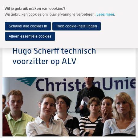
Spring
Wil je gebruik maken van cookies?
naar
Wij gebruiken cookies om jouw ervaring te verbeteren.
Lees meer
.
MENU
Spring
naar
de
Schakel alle cookies in
Toon cookie-instellingen
inhoud
Spring
Alleen essentiële cookies
naar
het
Hugo Scherff technisch
hoofdmenu
voorzitter op ALV