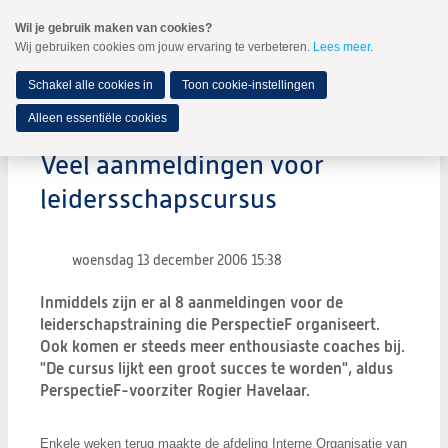
Spring
Wil je gebruik maken van cookies?
naar
Wij gebruiken cookies om jouw ervaring te verbeteren.
Lees meer
.
MENU
Spring
naar
de
Schakel alle cookies in
Toon cookie-instellingen
inhoud
Spring
Alleen essentiële cookies
naar
het
Veel aanmeldingen voor
hoofdmenu
leidersschapscursus
woensdag 13 december 2006
15:38
Inmiddels zijn er al 8 aanmeldingen voor de
leiderschapstraining die PerspectieF organiseert.
Ook komen er steeds meer enthousiaste coaches bij.
"De cursus lijkt een groot succes te worden", aldus
PerspectieF-voorziter Rogier Havelaar.
Enkele weken terug maakte de afdeling Interne Organisatie van