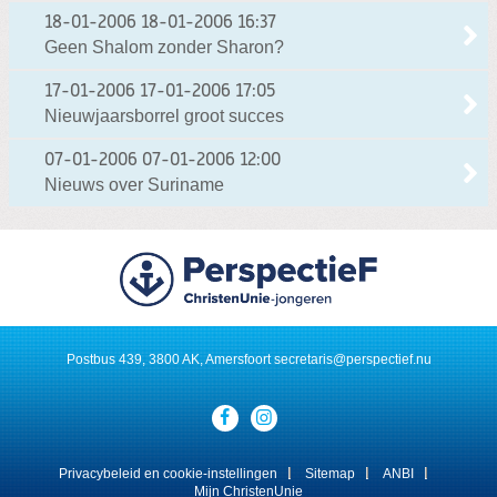
18-01-2006
18-01-2006 16:37
Geen Shalom zonder Sharon?
17-01-2006
17-01-2006 17:05
Nieuwjaarsborrel groot succes
07-01-2006
07-01-2006 12:00
Nieuws over Suriname
Postbus 439, 3800 AK, Amersfoort
secretaris@perspectief.nu
Visit
our
social
media
Privacybeleid en cookie-instellingen
Sitemap
ANBI
pages:
Mijn ChristenUnie