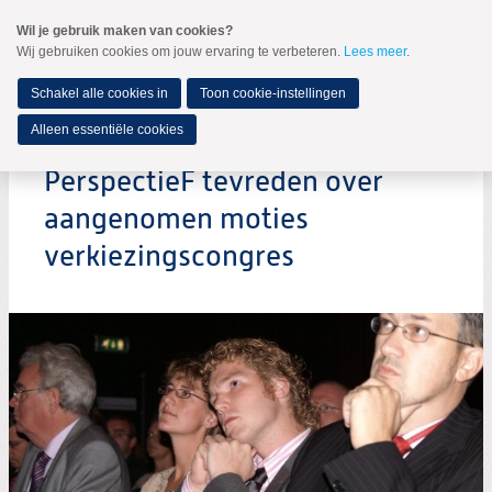
Spring
Wil je gebruik maken van cookies?
naar
Wij gebruiken cookies om jouw ervaring te verbeteren.
Lees meer
.
MENU
Spring
naar
de
Schakel alle cookies in
Toon cookie-instellingen
inhoud
Spring
Alleen essentiële cookies
naar
het
PerspectieF tevreden over
hoofdmenu
aangenomen moties
verkiezingscongres