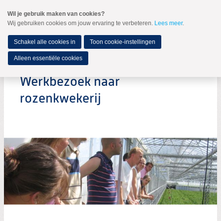
Spring
Wil je gebruik maken van cookies?
naar
Wij gebruiken cookies om jouw ervaring te verbeteren.
Lees meer
.
MENU
Spring
naar
de
Schakel alle cookies in
Toon cookie-instellingen
inhoud
Spring
Alleen essentiële cookies
naar
het
Werkbezoek naar
hoofdmenu
rozenkwekerij