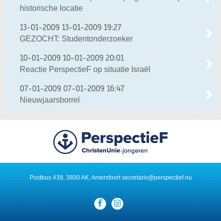
historische locatie
13-01-2009
13-01-2009 19:27
GEZOCHT: Studentonderzoeker
10-01-2009
10-01-2009 20:01
Reactie PerspectieF op situatie Israël
07-01-2009
07-01-2009 16:47
Nieuwjaarsborrel
Postbus 439, 3800 AK, Amersfoort
secretaris@perspectief.nu
Visit
our
social