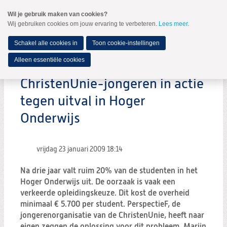
Spring
Wil je gebruik maken van cookies?
naar
Wij gebruiken cookies om jouw ervaring te verbeteren.
Lees meer
.
MENU
Spring
naar
de
Schakel alle cookies in
Toon cookie-instellingen
inhoud
Spring
Alleen essentiële cookies
naar
het
ChristenUnie-jongeren in actie
hoofdmenu
tegen uitval in Hoger
Onderwijs
vrijdag 23 januari 2009
18:14
Na drie jaar valt ruim 20% van de studenten in het
Hoger Onderwijs uit. De oorzaak is vaak een
verkeerde opleidingskeuze. Dit kost de overheid
minimaal € 5.700 per student. PerspectieF, de
jongerenorganisatie van de ChristenUnie, heeft naar
eigen zeggen de oplossing voor dit probleem. Marijn