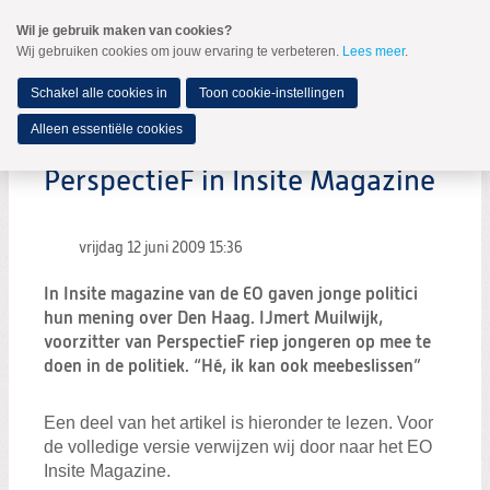
Spring
Wil je gebruik maken van cookies?
naar
Wij gebruiken cookies om jouw ervaring te verbeteren.
Lees meer
.
MENU
Spring
naar
de
Schakel alle cookies in
Toon cookie-instellingen
inhoud
Spring
Alleen essentiële cookies
naar
het
PerspectieF in Insite Magazine
hoofdmenu
vrijdag 12 juni 2009
15:36
In Insite magazine van de EO gaven jonge politici
hun mening over Den Haag. IJmert Muilwijk,
voorzitter van PerspectieF riep jongeren op mee te
doen in de politiek. “Hé, ik kan ook meebeslissen”
Een deel van het artikel is hieronder te lezen. Voor
de volledige versie verwijzen wij door naar het EO
Insite Magazine.