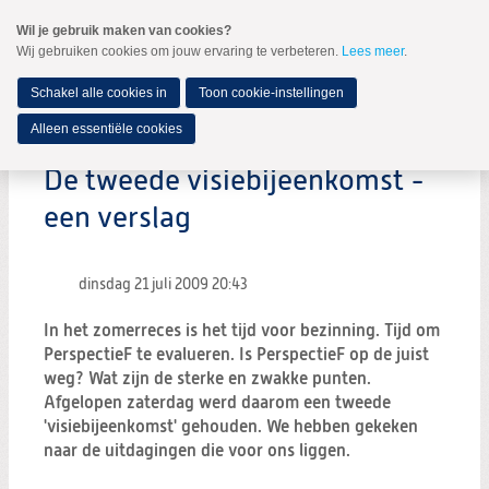
Spring
Wil je gebruik maken van cookies?
naar
Wij gebruiken cookies om jouw ervaring te verbeteren.
Lees meer
.
MENU
Spring
naar
de
Schakel alle cookies in
Toon cookie-instellingen
inhoud
Spring
Alleen essentiële cookies
naar
het
De tweede visiebijeenkomst -
hoofdmenu
een verslag
dinsdag 21 juli 2009
20:43
In het zomerreces is het tijd voor bezinning. Tijd om
PerspectieF te evalueren. Is PerspectieF op de juist
weg? Wat zijn de sterke en zwakke punten.
Afgelopen zaterdag werd daarom een tweede
'visiebijeenkomst' gehouden. We hebben gekeken
naar de uitdagingen die voor ons liggen.