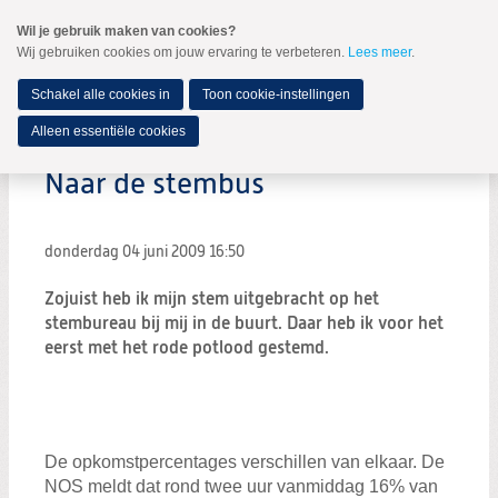
Spring
Wil je gebruik maken van cookies?
naar
Wij gebruiken cookies om jouw ervaring te verbeteren.
Lees meer
.
MENU
Spring
naar
de
Schakel alle cookies in
Toon cookie-instellingen
inhoud
Spring
Alleen essentiële cookies
naar
het
Naar de stembus
hoofdmenu
donderdag 04 juni 2009
16:50
Zojuist heb ik mijn stem uitgebracht op het
stembureau bij mij in de buurt. Daar heb ik voor het
eerst met het rode potlood gestemd.
De opkomstpercentages verschillen van elkaar. De
NOS meldt dat rond twee uur vanmiddag 16% van