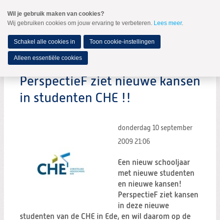
Spring
Wil je gebruik maken van cookies?
naar
Wij gebruiken cookies om jouw ervaring te verbeteren.
Lees meer
.
MENU
Spring
naar
de
Schakel alle cookies in
Toon cookie-instellingen
inhoud
Spring
Alleen essentiële cookies
naar
het
PerspectieF ziet nieuwe kansen
hoofdmenu
in studenten CHE !!
donderdag 10 september
2009
21:06
Een nieuw schooljaar
met nieuwe studenten
en nieuwe kansen!
PerspectieF ziet kansen
in deze nieuwe
studenten van de CHE in Ede, en wil daarom op de