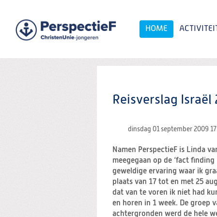
Spring
naar
Spring
HOME
ACTIVITEI
naar
de
inhoud
Spring
naar
het
Zoeken:
hoofdmenu
Reisverslag Israël
dinsdag 01 september 2009
17
Namen PerspectieF is Linda van
meegegaan op de ‘fact finding 
geweldige ervaring waar ik gra
plaats van 17 tot en met 25 a
dat van te voren ik niet had 
en horen in 1 week. De groep v
achtergronden werd de hele w