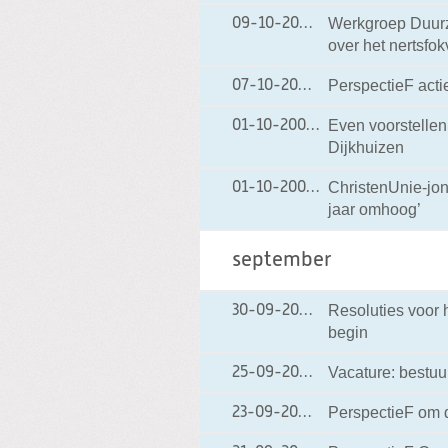
Werkgroep Duurz
09-10-2009
09-10-2009 17:17
over het nertsfo
PerspectieF acti
07-10-2009
07-10-2009 18:14
Even voorstelle
01-10-2009
01-10-2009 17:40
Dijkhuizen
ChristenUnie-jo
01-10-2009
01-10-2009 17:02
jaar omhoog’
september
Resoluties voor 
30-09-2009
30-09-2009 15:38
begin
Vacature: bestuur
25-09-2009
25-09-2009 17:06
PerspectieF om 
23-09-2009
23-09-2009 15:40