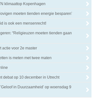
 VN klimaattop Kopenhagen
lovigen moeten tienden energie besparen'
id is ook een mensenrecht!
ngeren: “Religieuzen moeten tienden gaan
t actie voor 2e master
etten is meten met twee maten
nline
cht debat op 10 december in Utrecht
r 'Geloof in Duurzaamheid' op woensdag 9