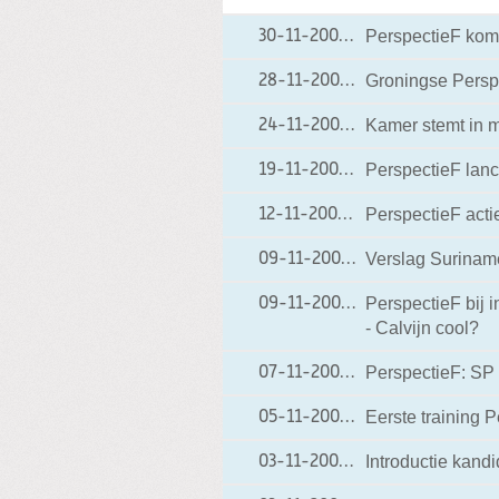
PerspectieF komt
30-11-2009
30-11-2009 09:57
Groningse Perspe
28-11-2009
28-11-2009 14:41
Kamer stemt in m
24-11-2009
24-11-2009 19:21
PerspectieF lanc
19-11-2009
19-11-2009 07:23
PerspectieF act
12-11-2009
12-11-2009 19:46
Verslag Surinam
09-11-2009
09-11-2009 22:12
PerspectieF bij 
09-11-2009
09-11-2009 07:48
- Calvijn cool?
PerspectieF: SP 
07-11-2009
07-11-2009 12:15
Eerste training 
05-11-2009
05-11-2009 18:56
Introductie kandi
03-11-2009
03-11-2009 19:18