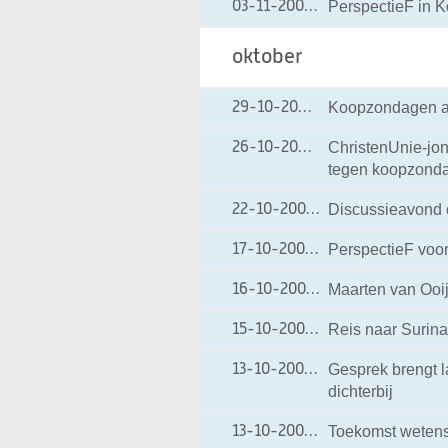
PerspectieF in 
03-11-2009
03-11-2009 08:47
oktober
Koopzondagen ac
29-10-2009
29-10-2009 19:34
ChristenUnie-jon
26-10-2009
26-10-2009 19:09
tegen koopzond
Discussieavond o
22-10-2009
22-10-2009 12:08
PerspectieF voor
17-10-2009
17-10-2009 14:22
Maarten van Ooi
16-10-2009
16-10-2009 21:41
Reis naar Surin
15-10-2009
15-10-2009 18:30
Gesprek brengt l
13-10-2009
13-10-2009 14:56
dichterbij
Toekomst wetensc
13-10-2009
13-10-2009 07:56