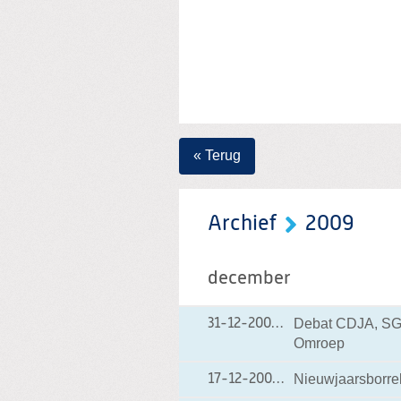
« Terug
Archief
2009
december
Debat CDJA, SGP
31-12-2009
31-12-2009 10:52
Omroep
Nieuwjaarsborre
17-12-2009
17-12-2009 18:19