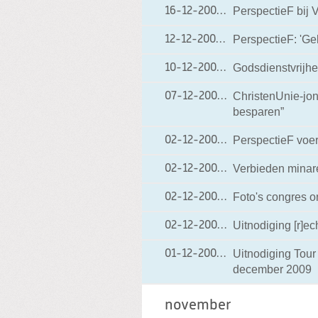
PerspectieF bij
16-12-2009
16-12-2009 09:25
PerspectieF: 'Ge
12-12-2009
12-12-2009 13:53
Godsdienstvrijhe
10-12-2009
10-12-2009 17:37
ChristenUnie-jo
07-12-2009
07-12-2009 19:18
besparen”
PerspectieF voer
02-12-2009
02-12-2009 20:00
Verbieden minar
02-12-2009
02-12-2009 19:36
Foto's congres o
02-12-2009
02-12-2009 17:00
Uitnodiging [r]e
02-12-2009
02-12-2009 15:49
Uitnodiging Tou
01-12-2009
01-12-2009 19:10
december 2009
november