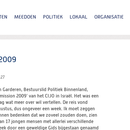
TEN
MEEDOEN
POLITIEK
LOKAAL
ORGANISATIE
Zoeken
 2009
:27
 Garderen, Bestuurslid Politiek Binnenland,
mission 2009’ van het CIJO in Israël. Het was een
ag wat meer over wil vertellen. De reis vond
ugustus, dus ongeveer een week. Ik moet zeggen
kunnen bedenken dat we zoveel zouden doen, zien
an 17 jongen mensen met allerlei verschillende
eek door een geweldige Gids bijgestaan genaamd