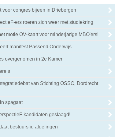
 voor congres bijeen in Driebergen
ctieF-ers roeren zich weer met studiekring
et motie OV-kaart voor minderjarige MBO'ers!
eert manifest Passend Onderwijs.
ies overgenomen in 2e Kamer!
ereis
integratiedebat van Stichting OSSO, Dordrecht
in spagaat
PerspectieF kandidaten geslaagd!
daat bestuurslid afdelingen