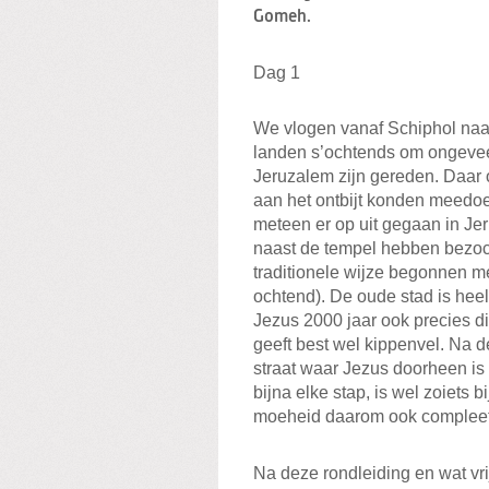
Gomeh.
Dag 1
We vlogen vanaf Schiphol naa
landen s’ochtends om ongevee
Jeruzalem zijn gereden. Daar
aan het ontbijt konden meedoen
meteen er op uit gegaan in J
naast de tempel hebben bezoch
traditionele wijze begonnen me
ochtend). De oude stad is heel
Jezus 2000 jaar ook precies di
geeft best wel kippenvel. Na 
straat waar Jezus doorheen is g
bijna elke stap, is wel zoiets 
moeheid daarom ook compleet 
Na deze rondleiding en wat vrij