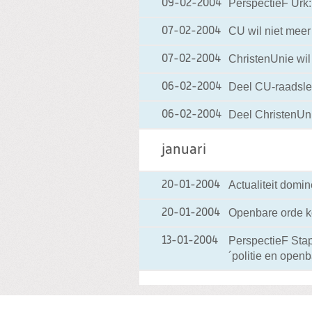
PerspectieF Urk: V
09-02-2004
CU wil niet meer
07-02-2004
ChristenUnie wil
07-02-2004
Deel CU-raadsled
06-02-2004
Deel ChristenUni
06-02-2004
januari
Actualiteit domi
20-01-2004
Openbare orde k
20-01-2004
PerspectieF Stap
13-01-2004
´politie en openb