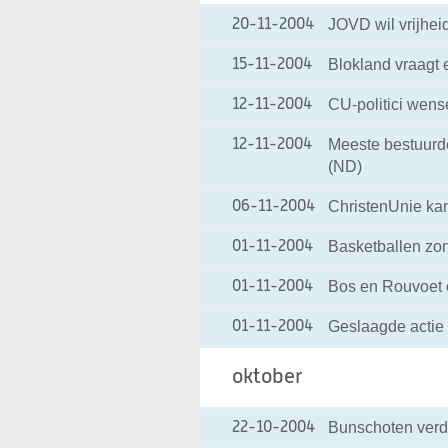
JOVD wil vrijhei
20-11-2004
Blokland vraagt 
15-11-2004
CU-politici wens
12-11-2004
Meeste bestuurde
12-11-2004
(ND)
ChristenUnie ka
06-11-2004
Basketballen zond
01-11-2004
Bos en Rouvoet o
01-11-2004
Geslaagde actie 
01-11-2004
oktober
Bunschoten verdi
22-10-2004