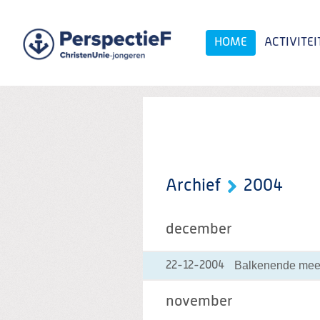
Spring
naar
Spring
HOME
ACTIVITEI
naar
de
inhoud
Spring
naar
het
Zoeken:
hoofdmenu
Archief
2004
december
Balkenende meet
22-12-2004
november