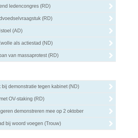
end ledencongres (RD)
eldvoedselvraagstuk (RD)
lstoel (AD)
wolle als actiestad (ND)
 ban van massaprotest (RD)
bij demonstratie tegen kabinet (ND)
met OV-staking (RD)
ngeren demonstreren mee op 2 oktober
ad bij woord voegen (Trouw)