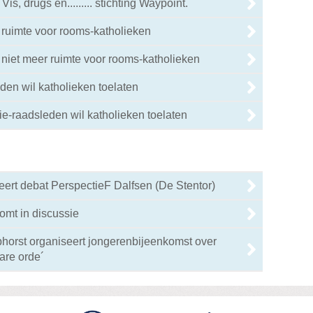
is, drugs en......... stichting Waypoint.
 ruimte voor rooms-katholieken
 niet meer ruimte voor rooms-katholieken
en wil katholieken toelaten
e-raadsleden wil katholieken toelaten
neert debat PerspectieF Dalfsen (De Stentor)
omt in discussie
horst organiseert jongerenbijeenkomst over
are orde´