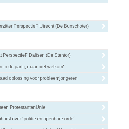
orzitter PerspectieF Utrecht (De Bunschoter)
t PerspectieF Dalfsen (De Stentor)
 in de partij, maar niet welkom'
ad oplossing voor probleemjongeren
 geen ProtestantenUnie
horst over ´politie en openbare orde´