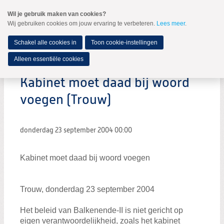
Spring
Wil je gebruik maken van cookies?
naar
Wij gebruiken cookies om jouw ervaring te verbeteren.
Lees meer
.
MENU
Spring
naar
de
Schakel alle cookies in
Toon cookie-instellingen
inhoud
Spring
Alleen essentiële cookies
naar
het
Kabinet moet daad bij woord
hoofdmenu
voegen (Trouw)
donderdag 23 september 2004
00:00
Kabinet moet daad bij woord voegen
Trouw, donderdag 23 september 2004
Het beleid van Balkenende-II is niet gericht op
eigen verantwoordelijkheid, zoals het kabinet