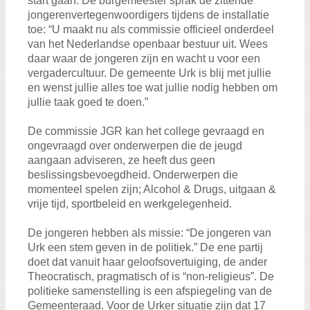
start gaan. De burgemeester sprak de zittende
jongerenvertegenwoordigers tijdens de installatie
toe: “U maakt nu als commissie officieel onderdeel
van het Nederlandse openbaar bestuur uit. Wees
daar waar de jongeren zijn en wacht u voor een
vergadercultuur. De gemeente Urk is blij met jullie
en wenst jullie alles toe wat jullie nodig hebben om
jullie taak goed te doen.”
De commissie JGR kan het college gevraagd en
ongevraagd over onderwerpen die de jeugd
aangaan adviseren, ze heeft dus geen
beslissingsbevoegdheid. Onderwerpen die
momenteel spelen zijn; Alcohol & Drugs, uitgaan &
vrije tijd, sportbeleid en werkgelegenheid.
De jongeren hebben als missie: “De jongeren van
Urk een stem geven in de politiek.” De ene partij
doet dat vanuit haar geloofsovertuiging, de ander
Theocratisch, pragmatisch of is “non-religieus”. De
politieke samenstelling is een afspiegeling van de
Gemeenteraad. Voor de Urker situatie zijn dat 17