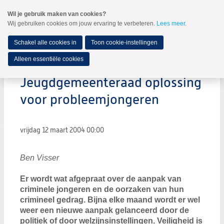
Spring
Wil je gebruik maken van cookies?
naar
Wij gebruiken cookies om jouw ervaring te verbeteren.
Lees meer
.
MENU
Spring
naar
de
Schakel alle cookies in
Toon cookie-instellingen
inhoud
Spring
Alleen essentiële cookies
naar
het
Jeugdgemeenteraad oplossing
hoofdmenu
voor probleemjongeren
vrijdag 12 maart 2004
00:00
Ben Visser
Er wordt wat afgepraat over de aanpak van
criminele jongeren en de oorzaken van hun
crimineel gedrag. Bijna elke maand wordt er wel
weer een nieuwe aanpak gelanceerd door de
politiek of door welzijnsinstellingen. Veiligheid is