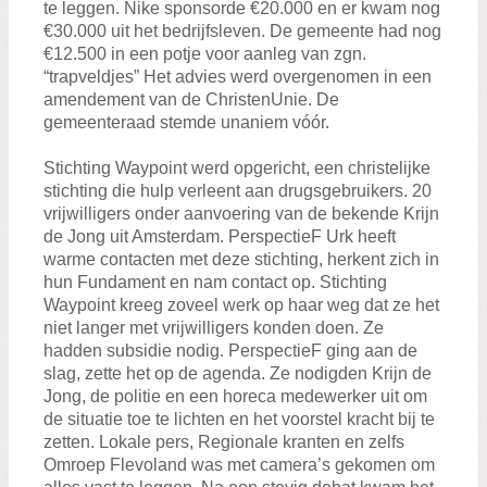
te leggen. Nike sponsorde €20.000 en er kwam nog
€30.000 uit het bedrijfsleven. De gemeente had nog
€12.500 in een potje voor aanleg van zgn.
“trapveldjes” Het advies werd overgenomen in een
amendement van de ChristenUnie. De
gemeenteraad stemde unaniem vóór.
Stichting Waypoint werd opgericht, een christelijke
stichting die hulp verleent aan drugsgebruikers. 20
vrijwilligers onder aanvoering van de bekende Krijn
de Jong uit Amsterdam. PerspectieF Urk heeft
warme contacten met deze stichting, herkent zich in
hun Fundament en nam contact op. Stichting
Waypoint kreeg zoveel werk op haar weg dat ze het
niet langer met vrijwilligers konden doen. Ze
hadden subsidie nodig. PerspectieF ging aan de
slag, zette het op de agenda. Ze nodigden Krijn de
Jong, de politie en een horeca medewerker uit om
de situatie toe te lichten en het voorstel kracht bij te
zetten. Lokale pers, Regionale kranten en zelfs
Omroep Flevoland was met camera’s gekomen om