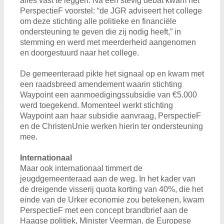
alles vast te leggen. Na een stevig debat kwam het
PerspectieF voorstel: “de JGR adviseert het college
om deze stichting alle politieke en financiële
ondersteuning te geven die zij nodig heeft,” in
stemming en werd met meerderheid aangenomen
en doorgestuurd naar het college.
De gemeenteraad pikte het signaal op en kwam met
een raadsbreed amendement waarin stichting
Waypoint een aanmoedigingssubsidie van €5.000
werd toegekend. Momenteel werkt stichting
Waypoint aan haar subsidie aanvraag, PerspectieF
en de ChristenUnie werken hierin ter ondersteuning
mee.
Internationaal
Maar ook internationaal timmert de
jeugdgemeenteraad aan de weg. In het kader van
de dreigende visserij quota korting van 40%, die het
einde van de Urker economie zou betekenen, kwam
PerspectieF met een concept brandbrief aan de
Haagse politiek, Minister Veerman, de Europese