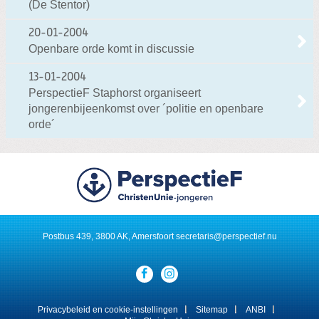
(De Stentor)
20-01-2004
Openbare orde komt in discussie
13-01-2004
PerspectieF Staphorst organiseert
jongerenbijeenkomst over ´politie en openbare
orde´
Postbus 439, 3800 AK, Amersfoort
secretaris@perspectief.nu
Visit
our
social
media
Privacybeleid en cookie-instellingen
Sitemap
ANBI
pages: