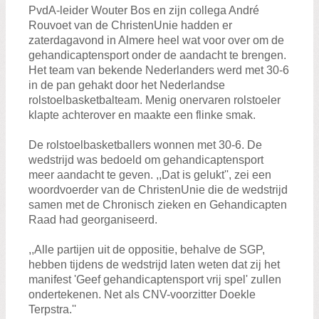
Zoeken:
PvdA-leider Wouter Bos en zijn collega André
Zoeken
Rouvoet van de ChristenUnie hadden er
zaterdagavond in Almere heel wat voor over om de
gehandicaptensport onder de aandacht te brengen.
Het team van bekende Nederlanders werd met 30-6
in de pan gehakt door het Nederlandse
rolstoelbasketbalteam. Menig onervaren rolstoeler
klapte achterover en maakte een flinke smak.
De rolstoelbasketballers wonnen met 30-6. De
wedstrijd was bedoeld om gehandicaptensport
meer aandacht te geven. ,,Dat is gelukt'', zei een
woordvoerder van de ChristenUnie die de wedstrijd
samen met de Chronisch zieken en Gehandicapten
Raad had georganiseerd.
,,Alle partijen uit de oppositie, behalve de SGP,
hebben tijdens de wedstrijd laten weten dat zij het
manifest 'Geef gehandicaptensport vrij spel' zullen
ondertekenen. Net als CNV-voorzitter Doekle
Terpstra.''