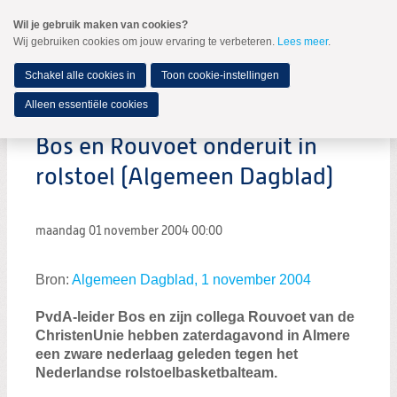
Spring
Wil je gebruik maken van cookies?
naar
Wij gebruiken cookies om jouw ervaring te verbeteren.
Lees meer
.
MENU
Spring
naar
de
Schakel alle cookies in
Toon cookie-instellingen
inhoud
Spring
Alleen essentiële cookies
naar
het
Bos en Rouvoet onderuit in
hoofdmenu
rolstoel (Algemeen Dagblad)
maandag 01 november 2004
00:00
Bron:
Algemeen Dagblad, 1 november 2004
PvdA-leider Bos en zijn collega Rouvoet van de
ChristenUnie hebben zaterdagavond in Almere
een zware nederlaag geleden tegen het
Nederlandse rolstoelbasketbalteam.