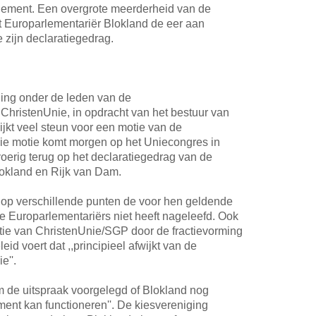
rlement. Een overgrote meerderheid van de
at Europarlementariër Blokland de eer aan
zijn declaratiegedrag.
ling onder de leden van de
ChristenUnie, in opdracht van het bestuur van
lijkt veel steun voor een motie van de
Die motie komt morgen op het Uniecongres in
voerig terug op het declaratiegedrag van de
okland en Rijk van Dam.
al op verschillende punten de voor hen geldende
 Europarlementariërs niet heeft nageleefd. Ook
ctie van ChristenUnie/SGP door de fractievorming
eid voert dat ,,principieel afwijkt van de
e''.
m de uitspraak voorgelegd of Blokland nog
ment kan functioneren''. De kiesvereniging