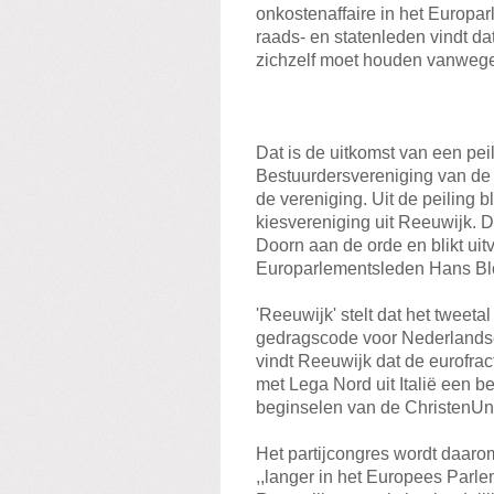
onkostenaffaire in het Europa
raads- en statenleden vindt d
zichzelf moet houden vanwege 
Dat is de uitkomst van een pei
Bestuurdersvereniging van de 
de vereniging. Uit de peiling b
kiesvereniging uit Reeuwijk. 
Doorn aan de orde en blikt uit
Europarlementsleden Hans Bl
'Reeuwijk' stelt dat het tweet
gedragscode voor Nederlandse
vindt Reeuwijk dat de eurofra
met Lega Nord uit Italië een bel
beginselen van de ChristenUni
Het partijcongres wordt daaro
,,langer in het Europees Parle