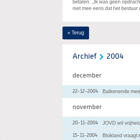
betalen. ,,Ik was geen opdrach
niet mee eens dat het bestuur da
« Terug
Archief
2004
december
Balkenende meet
22-12-2004
november
JOVD wil vrijhei
20-11-2004
Blokland vraagt 
15-11-2004