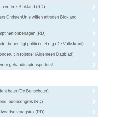
en vertrek Blokland (RD)
rs ChristenUnie willen aftreden Blokland
mpt met onbehagen (RD)
er benen ligt politici niet erg (De Volkskrant)
nderuit in rolstoel (Algemeen Dagblad)
voor gehandicaptensporters!
ent beter (De Bunschoter)
end ledencongres (RD)
eldvoedselvraagstuk (RD)