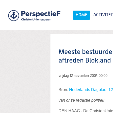
Spring
naar
Spring
HOME
ACTIVITEI
naar
de
inhoud
Spring
naar
het
Zoeken:
hoofdmenu
Meeste bestuurder
aftreden Blokland
vrijdag 12 november 2004
00:00
Bron:
Nederlands Dagblad, 1
van onze redactie politiek
DEN HAAG - De ChristenUnie w