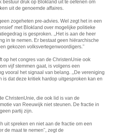
k bestuur druk op Blokland uit te oefenen om
kken uit de genoemde affaires.
 geen zogeheten pre-advies. Wel zegt het in een
ntensief' met Blokland over mogelijke politieke
tiegedrag is gesproken. ,,Het is aan de heer
ng in te nemen. Er bestaat geen hiërarchische
ur en gekozen volksvertegenwoordigers.''
t op het congres van de ChristenUnie ook
 om vijf stemmen gaat, is volgens een
g vooral het signaal van belang. ,,De vereniging
en is dat deze kritiek hardop uitgesproken kan en
 ChristenUnie, die ook lid is van de
motie van Reeuwijk niet steunen. De fractie in
een partij zijn.
ch uit spreken en niet aan de fractie om een
r de maat te nemen'', zegt de