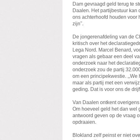
Dam gevraagd geld terug te stor
Daalen. Het partijbestuur kan 
ons achterhoofd houden voor 
zijn''.
De jongerenafdeling van de Ch
kritisch over het declaratiege
Lega Nord. Marcel Benard, voo
vragen als gebaar een deel v
onderzoek naar het declaratieg
onderzoek zou de partij 32.00
om een principekwestie. ,,We h
maar als partij met een verwijz
geding. Dat is voor ons de drijf
Van Daalen ontkent overigens
Om hoeveel geld het dan wel ga
antwoord geven op de vraag o
opdraaien.
Blokland zelf peinst er niet o