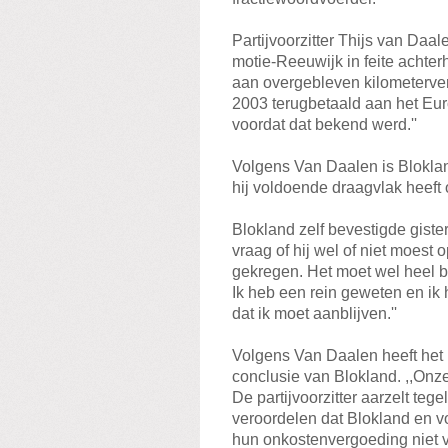
Partijvoorzitter Thijs van Daa
motie-Reeuwijk in feite achter
aan overgebleven kilometerver
2003 terugbetaald aan het Eur
voordat dat bekend werd.''
Volgens Van Daalen is Blokla
hij voldoende draagvlak heeft 
Blokland zelf bevestigde giste
vraag of hij wel of niet moest
gekregen. Het moet wel heel bo
Ik heb een rein geweten en ik
dat ik moet aanblijven.''
Volgens Van Daalen heeft het 
conclusie van Blokland. ,,Onze p
De partijvoorzitter aarzelt tege
veroordelen dat Blokland en 
hun onkostenvergoeding niet 