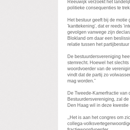
Reeuwijk verzoekt het landelij
politieke consequenties te tre
Het bestuur geeft bij de motie
'kanttekening', dat er reeds 'i
gevolgen vanwege zijn declara
Blokland om daar een beslissi
relatie tussen het partijbestu
De bestuurdersvereniging heef
stemrecht. Hoewel het slechts
woordvoerder van de verenigin
vindt dat de partij zo volwass
mag worden.''
De Tweede-Kamerfractie van de
Bestuurdersvereniging, zal de 
Den Haag wil in deze kwestie g
,,Het is aan het congres om zi
collega-volksvertegenwoordige
fractiewoordvoerder.