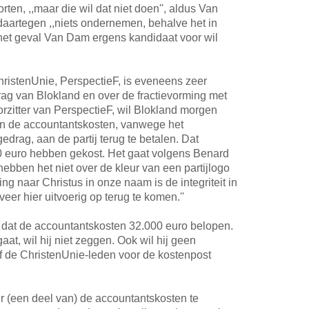
ten, ,,maar die wil dat niet doen'', aldus Van
daartegen ,,niets ondernemen, behalve het in
het geval Van Dam ergens kandidaat voor wil
ristenUnie, PerspectieF, is eveneens zeer
drag van Blokland en over de fractievorming met
rzitter van PerspectieF, wil Blokland morgen
an de accountantskosten, vanwege het
edrag, aan de partij terug te betalen. Dat
0 euro hebben gekost. Het gaat volgens Benard
ebben het niet over de kleur van een partijlogo
ing naar Christus in onze naam is de integriteit in
veer hier uitvoerig op terug te komen.''
 dat de accountantskosten 32.000 euro belopen.
at, wil hij niet zeggen. Ook wil hij geen
f de ChristenUnie-leden voor de kostenpost
ver (een deel van) de accountantskosten te