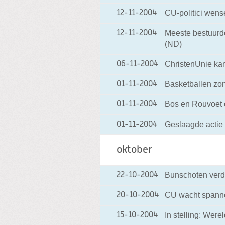
CU-politici wens
12-11-2004
Meeste bestuurde
12-11-2004
(ND)
ChristenUnie ka
06-11-2004
Basketballen zond
01-11-2004
Bos en Rouvoet o
01-11-2004
Geslaagde actie 
01-11-2004
oktober
Bunschoten verdi
22-10-2004
CU wacht spann
20-10-2004
In stelling: Wer
15-10-2004