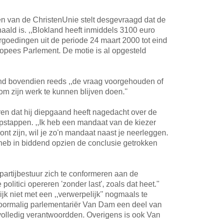
len van de ChristenUnie stelt desgevraagd dat de
haald is. ,,Blokland heeft inmiddels 3100 euro
goedingen uit de periode 24 maart 2000 tot eind
opees Parlement. De motie is al opgesteld
nd bovendien reeds ,,de vraag voorgehouden of
om zijn werk te kunnen blijven doen.''
ren dat hij diepgaand heeft nagedacht over de
 opstappen. ,,Ik heb een mandaat van de kiezer
nt zijn, wil je zo'n mandaat naast je neerleggen.
 heb in biddend opzien de conclusie getrokken
partijbestuur zich te conformeren aan de
olitici opereren 'zonder last', zoals dat heet.''
lijk niet met een ,,verwerpelijk'' nogmaals te
voormalig parlementariër Van Dam een deel van
volledig verantwoordden. Overigens is ook Van