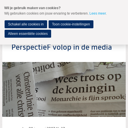
Spring
Wil je gebruik maken van cookies?
naar
Wij gebruiken cookies om jouw ervaring te verbeteren.
Lees meer
.
MENU
Spring
naar
de
Schakel alle cookies in
Toon cookie-instellingen
inhoud
Spring
Alleen essentiële cookies
naar
het
PerspectieF volop in de media
hoofdmenu