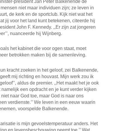
inister-president Jan Peter Balkenende de
mensen niet maar individuen zijn; ze leven in
rt, de kerk en de sportclub. Kijk niet wat het
t jij voor het land kunt betekenen, citeerde hij
sident John F. Kennedy. ,,Er zijn zat jongeren
eer’’, nuanceerde hij Wijnberg.
als het kabinet die voor ogen staat, moet
meer betrokken maken bij de samenleving.
un kracht zoeken in het geloof, zei Balkenende,
 geeft mij richting en houvast. Mijn werk zou ik
eloof’’, aldus de premier. ,,Het maakt het je ook
t namelijk een opdracht en je kunt verder kijken
 niet naar God toe, maar God is naar ons
en verdienste.’’ We leven in een eeuw waarin
toenemen, voorspelde Balkenende.
larisatie is mijn gevoelstemperatuur anders. Het
ving en levensbeschouwing neemt toe.’’ Wat