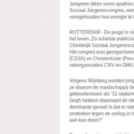
Jongeren lijken soms apathisch
Sociaal Jongerencongres, werd
voorgehouden hun energie te h
ROTTERDAM - De jeugd is niet
het leven. Zo schetste publicis
Christelijk Sociaal Jongerenco
Het congres was georganiseer
(CDJA) en ChristenUnie (Pers
vakorganisaties CNV en GMV.
Volgens Wijnberg worden jong
ze daarom de maatschappij de r
gebeurtenissen als ‘11 septe
Gogh hebben daarnaast de ide
dominante gevoel is dat er niet 
protesteer tegen de oorlog in I
aan kan doen?''