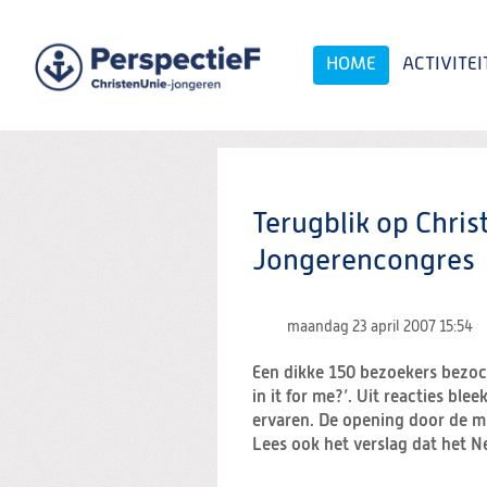
Spring
naar
Spring
HOME
ACTIVITEI
naar
de
inhoud
Spring
naar
het
Zoeken:
hoofdmenu
Terugblik op Christ
Jongerencongres
maandag 23 april 2007
15:54
Een dikke 150 bezoekers bezoc
in it for me?’. Uit reacties ble
ervaren. De opening door de m
Lees ook het verslag dat het 