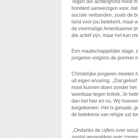
Tegen die achtergrond hield m
honderd aanwezigen voor, dat 
sociale verbanden, zoals de buu
land voor jou betekent, maar wa
de voormalige Amerikaanse pre
die actief zijn, maar het kan m
Een maatschappelijke stage, zo
jongeren volgens de premier 
Christelijke jongeren moeten h
uit eigen ervaring. ,,Dat geloof
nooit kunnen doen zonder het g
weerbaar tegen kritiek. Je heb
dan het hier en nu. Wij hoeven
toegekomen. Het is genade, ge
de betekenis van religie zal 
,,Ondanks de cijfers over secu
aantal gesprekken over zinge