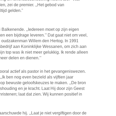
jden, zei de premier. ,,Het gebod van
tijd gelden.''
 Balkenende. ,,Iedereen moet op zijn eigen
en een bijdrage leveren.’’ Dat gaat niet om veel,
de oudzakenman Willem den Hertog. In 1991
ijsbedrijf aan Koninklijke Wessanen, om zich aan
ijn top was ik niet meer gelukkig. Ik rende alleen
 meer delen en dienen.’’
oral actief als pastor in het gevangeniswezen.
 ,,Ik ben nog even bezield als vijftien jaar
en op bewuste geloofskeuzes te maken. ,,De bron
nshouding en je kracht. Laat Hij door zijn Geest
christenen; laat dat zien. Wij kunnen positief in
rschuwde hij. ,,Laat je niet vergiftigen door de