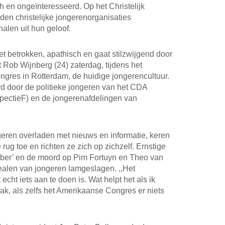
 en ongeïnteresseerd. Op het Christelijk
en christelijke jongerenorganisaties
alen uit hun geloof.
 betrokken, apathisch en gaat stilzwijgend door
t Rob Wijnberg (24) zaterdag, tijdens het
ngres in Rotterdam, de huidige jongerencultuur.
d door de politieke jongeren van het CDA
pectieF) en de jongerenafdelingen van
eren overladen met nieuws en informatie, keren
ug toe en richten ze zich op zichzelf. Ernstige
mber’ en de moord op Pim Fortuyn en Theo van
alen van jongeren lamgeslagen. ,,Het
echt iets aan te doen is. Wat helpt het als ik
rak, als zelfs het Amerikaanse Congres er niets