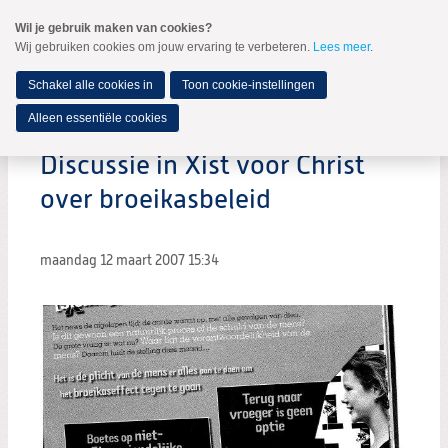
Spring
Wil je gebruik maken van cookies?
naar
Wij gebruiken cookies om jouw ervaring te verbeteren.
Lees meer
.
MENU
Spring
naar
de
Schakel alle cookies in
Toon cookie-instellingen
inhoud
Spring
Alleen essentiële cookies
naar
het
Discussie in Xist voor Christ
hoofdmenu
over broeikasbeleid
maandag 12 maart 2007
15:34