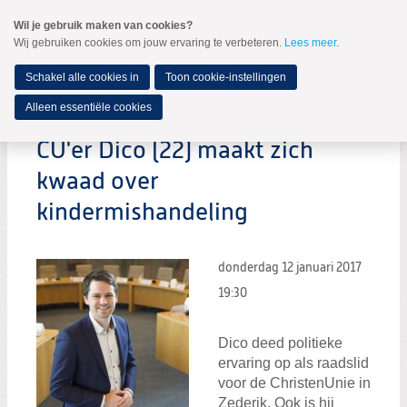
Spring
Wil je gebruik maken van cookies?
naar
Wij gebruiken cookies om jouw ervaring te verbeteren.
Lees meer
.
MENU
Spring
naar
de
Schakel alle cookies in
Toon cookie-instellingen
inhoud
Spring
Alleen essentiële cookies
naar
het
CU'er Dico (22) maakt zich
hoofdmenu
kwaad over
kindermishandeling
donderdag 12 januari 2017
19:30
Dico deed politieke
ervaring op als raadslid
voor de ChristenUnie in
Zederik. Ook is hij