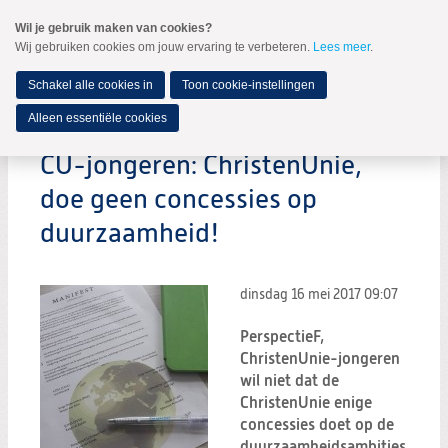
Spring
Wil je gebruik maken van cookies?
naar
Wij gebruiken cookies om jouw ervaring te verbeteren.
Lees meer
.
MENU
Spring
naar
de
Schakel alle cookies in
Toon cookie-instellingen
inhoud
Spring
Alleen essentiële cookies
naar
het
CU-jongeren: ChristenUnie,
hoofdmenu
doe geen concessies op
duurzaamheid!
dinsdag 16 mei 2017
09:07
PerspectieF,
ChristenUnie-jongeren
wil niet dat de
ChristenUnie enige
concessies doet op de
duurzaamheidsambities