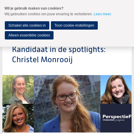
Spring
Wil je gebruik maken van cookies?
naar
Wij gebruiken cookies om jouw ervaring te verbeteren.
Lees meer
.
MENU
Spring
naar
de
Schakel alle cookies in
Toon cookie-instellingen
inhoud
Spring
Alleen essentiële cookies
naar
het
Kandidaat in de spotlights:
hoofdmenu
Christel Monrooij