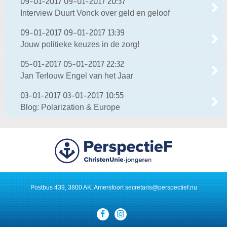
09-01-2017
09-01-2017 20:37
Interview Duurt Vonck over geld en geloof
09-01-2017
09-01-2017 13:39
Jouw politieke keuzes in de zorg!
05-01-2017
05-01-2017 22:32
Jan Terlouw Engel van het Jaar
03-01-2017
03-01-2017 10:55
Blog: Polarization & Europe
Postbus 439, 3800 AK, Amersfoort
secretaris@perspectief.nu
Visit
our