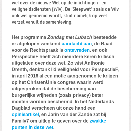
Zoeken:
wel over de nieuwe Wet op de inlichtingen- en
Zoeken
veiligheidsdiensten (Wiv). De ‘Sleepwet’ zoals de Wiv
ook wel genoemd wordt, stuit namelijk op veel
verzet vanuit de samenleving.
Het programma
Zondag met Lubach
besteedde
er afgelopen weekend
aandacht aan
, de Raad
voor de Rechtspraak is
ontevreden
, en ook
PerspectieF heeft zich meerdere keren kritisch
uitgelaten over deze wet. Zo wist Anthonie
Drenth, denktank lid veiligheid voor PerspectieF,
in april 2016 al een motie aangenomen te krijgen
op het ChristenUnie congres waarin werd
uitgesproken dat de bescherming van
burgerlijke vrijheden (zoals privacy) beter
moeten worden beschermd. In het Nederlands
Dagblad verscheen uit onze hand een
opinieartikel
, en Jarin van der Zande zat bij
Family7 om uitleg te geven over de
zwakke
punten in deze wet
.