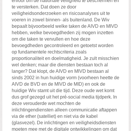
ervoor om de nationale veiligheid te beschermen en
te versterken. Dat doen ze door
veiligheidsonderzoeken en risicoanalyses uit te
voeren in zowel binnen- als buitenland. De Wiv
bepaalt bijvoorbeeld welke taken de AIVD en MIVD
hebben, welke bevoegdheden zij mogen inzetten
om die taken te vervullen en hoe deze
bevoegdheden gecontroleerd en getoetst worden
op fundamentele rechtscriteria zoals
proportionaliteit en doelmatigheid. Je zult misschien
wel denken; maar die diensten bestaan toch al
langer? Dat klopt, de AIVD en MIVD bestaan al
sinds 2002 in hun huidige vorm (voorheen heette de
AIVD de BVD en de MIVD de MID) en ook de
huidige Wiv stamt uit die tijd. Deze oude wet komt
dus grof gezegd uit het pré-social media tijdperk. In
deze verouderde wet mochten de
inlichtingendiensten alleen communicatie aftappen
via de ether (satelliet) en niet via de kabel
(glasvezel). De inlichtingen en veiligheidsdiensten
moeten mee met de digitale ontwikkelingen om dat