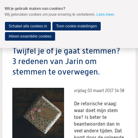
Spring
Wil je gebruik maken van cookies?
naar
Wij gebruiken cookies om jouw ervaring te verbeteren.
Lees meer
.
MENU
Spring
naar
de
Schakel alle cookies in
Toon cookie-instellingen
inhoud
Spring
Alleen essentiële cookies
naar
het
Twijfel je of je gaat stemmen?
hoofdmenu
3 redenen van Jarin om
stemmen te overwegen.
vrijdag 03 maart 2017
14:58
De retorische vraag:
waar doet mijn stem
toe? Is beter te
beantwoorden dan in
veel andere tijden. Dat
komt door de volgende