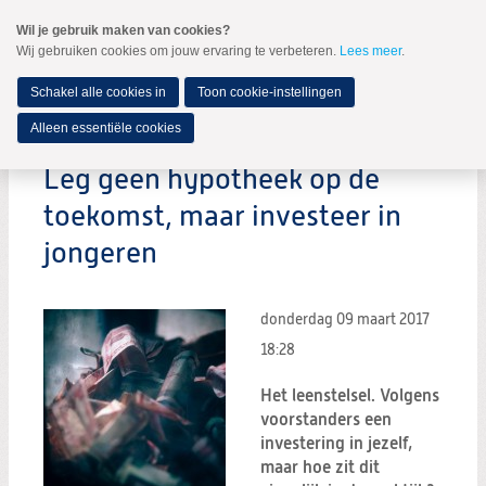
Spring
Wil je gebruik maken van cookies?
naar
Wij gebruiken cookies om jouw ervaring te verbeteren.
Lees meer
.
MENU
Spring
naar
de
Schakel alle cookies in
Toon cookie-instellingen
inhoud
Spring
Alleen essentiële cookies
naar
het
Leg geen hypotheek op de
hoofdmenu
toekomst, maar investeer in
jongeren
donderdag 09 maart 2017
18:28
Het leenstelsel. Volgens
voorstanders een
investering in jezelf,
maar hoe zit dit