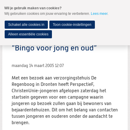
Spring
Wil je gebruik maken van cookies?
naar
Wij gebruiken cookies om jouw ervaring te verbeteren.
Lees meer
.
MENU
Spring
naar
de
Schakel alle cookies in
Toon cookie-instellingen
inhoud
Spring
Alleen essentiële cookies
naar
het
“Bingo voor jong en oud”
hoofdmenu
maandag 14 maart 2005
12:07
Met een bezoek aan verzorgingstehuis De
Regenboog in Dronten heeft PerspectieF,
ChristenUnie-jongeren afgelopen zaterdag het
startsein gegeven voor een campagne waarin
jongeren op bezoek zullen gaan bij bewoners van
bejaardentehuizen. Dit om het belang van contacten
tussen jongeren en ouderen onder de aandacht te
brengen.