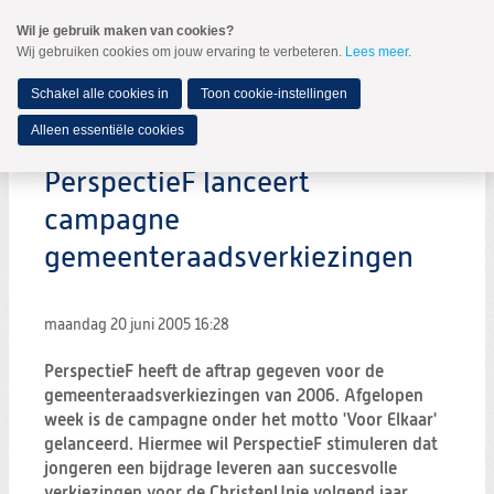
Spring
Wil je gebruik maken van cookies?
naar
Wij gebruiken cookies om jouw ervaring te verbeteren.
Lees meer
.
MENU
Spring
naar
de
Schakel alle cookies in
Toon cookie-instellingen
inhoud
Spring
Alleen essentiële cookies
naar
het
PerspectieF lanceert
hoofdmenu
campagne
gemeenteraadsverkiezingen
maandag 20 juni 2005
16:28
PerspectieF heeft de aftrap gegeven voor de
gemeenteraadsverkiezingen van 2006. Afgelopen
week is de campagne onder het motto 'Voor Elkaar'
gelanceerd. Hiermee wil PerspectieF stimuleren dat
jongeren een bijdrage leveren aan succesvolle
verkiezingen voor de ChristenUnie volgend jaar.