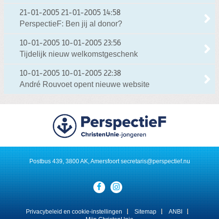
21-01-2005
21-01-2005 14:58
PerspectieF: Ben jij al donor?
10-01-2005
10-01-2005 23:56
Tijdelijk nieuw welkomstgeschenk
10-01-2005
10-01-2005 22:38
André Rouvoet opent nieuwe website
Postbus 439, 3800 AK, Amersfoort
secretaris@perspectief.nu
Visit
our
social
media
Privacybeleid en cookie-instellingen
Sitemap
ANBI
pages: