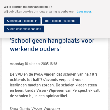
Spring
Wil je gebruik maken van cookies?
naar
Wij gebruiken cookies om jouw ervaring te verbeteren.
Lees meer
.
MENU
Spring
naar
de
Schakel alle cookies in
Toon cookie-instellingen
inhoud
Spring
Alleen essentiële cookies
naar
het
'School geen hangplaats voor
hoofdmenu
werkende ouders'
maandag 10 oktober 2005
16:38
De VVD en de PvdA vinden dat scholen van half 8 's
ochtends tot half 7 s'avonds verplicht voor
leerlingen moeten zorgen. De scholen klagen steen
en been. Gerda Visser-Wijnveen van PerspectieF valt
de scholen bij in een opinieartikel.
Door Gerda Visser-Wijnveen