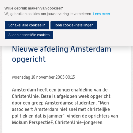
Spring
Wil je gebruik maken van cookies?
naar
Wij gebruiken cookies om jouw ervaring te verbeteren.
Lees meer
.
MENU
Spring
naar
de
Schakel alle cookies in
Toon cookie-instellingen
inhoud
Spring
Alleen essentiële cookies
naar
het
Nieuwe afdeling Amsterdam
hoofdmenu
opgericht
woensdag 16 november 2005
00:15
Amsterdam heeft een jongerenafdeling van de
ChristenUnie. Deze is afgelopen week opgericht
door een groep Amsterdamse studenten. "Men
associeert Amsterdam niet snel met christelijke
politiek en dat is jammer", vinden de oprichters van
Mokum PerspectieF, ChristenUnie-jongeren.