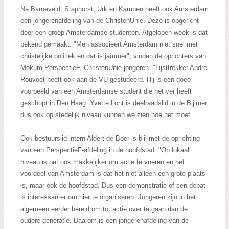
Zoeken:
Na Barneveld, Staphorst, Urk en Kampen heeft ook Amsterdam
Zoeken
een jongerenafdeling van de ChristenUnie. Deze is opgericht
door een groep Amsterdamse studenten. Afgelopen week is dat
bekend gemaakt. "Men associeert Amsterdam niet snel met
christelijke politiek en dat is jammer", vinden de oprichters van
Mokum PerspectieF, ChristenUnie-jongeren. "Lijsttrekker André
Rouvoet heeft ook aan de VU gestudeerd. Hij is een goed
voorbeeld van een Amsterdamse student die het ver heeft
geschopt in Den Haag. Yvette Lont is deelraadslid in de Bijlmer,
dus ook op stedelijk niveau kunnen we zien hoe het moet.”
Ook bestuurslid intern Aldert de Boer is blij met de oprichting
van een PerspectieF-afdeling in de hoofdstad. "Op lokaal
niveau is het ook makkelijker om actie te voeren en het
voordeel van Amsterdam is dat het niet alleen een grote plaats
is, maar ook de hoofdstad. Dus een demonstratie of een debat
is interessanter om hier te organiseren. Jongeren zijn in het
algemeen eerder bereid om tot actie over te gaan dan de
oudere generatie. Daarom is een jongerenafdeling van de